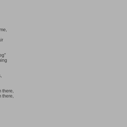
ime,
ir
eg”
ming
,
 there,
 there,