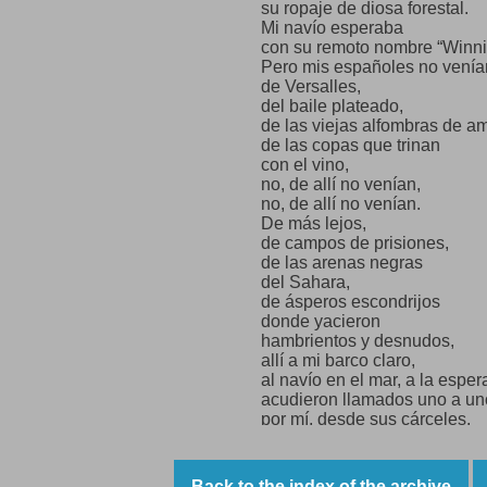
su ropaje de diosa forestal.
over the sea, directed
Mi navío esperaba
to the peace
con su remoto nombre “Winn
of the prairies.
Pero mis españoles no venía
de Versalles,
del baile plateado,
de las viejas alfombras de a
de las copas que trinan
con el vino,
no, de allí no venían,
no, de allí no venían.
De más lejos,
de campos de prisiones,
de las arenas negras
del Sahara,
de ásperos escondrijos
donde yacieron
hambrientos y desnudos,
allí a mi barco claro,
al navío en el mar, a la espe
acudieron llamados uno a un
por mí, desde sus cárceles,
desde las fortalezas
de Francia tambaleante
por mi boca llamados
Back to the index of the archive