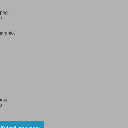
ipeg”
n
maranto,
ranza
o
Submit your story