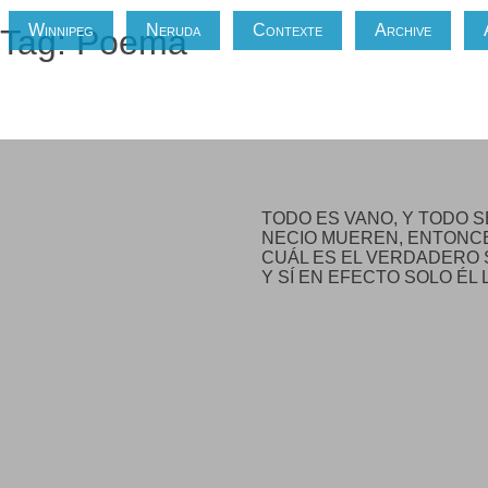
Winnipeg
Neruda
Contexte
Archive
Tag: Poema
Perseguir el viento
TODO ES VANO, Y TODO S
NECIO MUEREN, ENTONCE
CUÁL ES EL VERDADERO S
Y SÍ EN EFECTO SOLO ÉL 