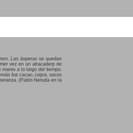
ienen. Las ásperas se quedan
rimer vez en un atracaderp de
 mares a lo largo del tiempo.
emás fue cacao, copra, sacos
speranza. (Pablo Neruda en la