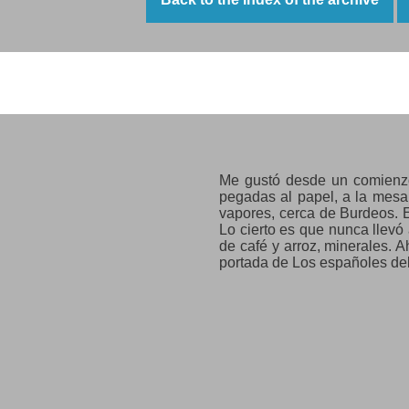
acudieron,
Saavedra, dije, y vino el albañ
Zúñiga, dije, y allí estaba,
Roces, llamé, y llegó con sev
grité, Alberti! y con manos de
Winnipeg, una palabra alada
acudió la poesía.
Labriegos, carpinteros,
pescadores,
torneros, maquinistas,
alfareros, curtidores:
Me gustó desde un comienzo 
se iba poblando el barco
pegadas al papel, a la mesa,
que partía a mi patria.
vapores, cerca de Burdeos. E
Yo sentía en los dedos
Lo cierto es que nunca llev
las semillas
de café y arroz, minerales. 
de España
portada de Los españoles del
que rescaté yo mismo y espa
sobre el mar, dirigidas
a la paz
de las praderas.
Neruda, en “Memorial de Isla