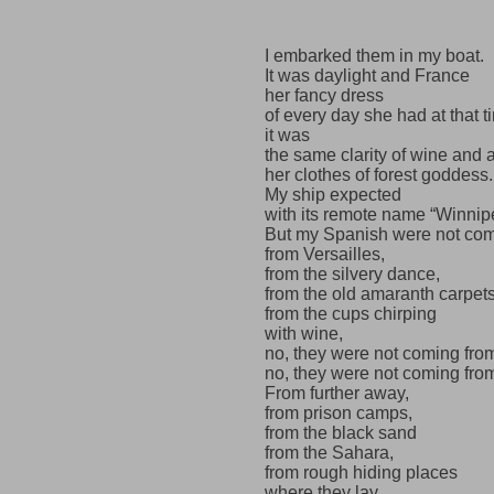
I embarked them in my boat.
It was daylight and France
her fancy dress
of every day she had at that t
it was
the same clarity of wine and a
her clothes of forest goddess.
My ship expected
with its remote name “Winnip
But my Spanish were not co
from Versailles,
from the silvery dance,
from the old amaranth carpets
from the cups chirping
with wine,
no, they were not coming from
no, they were not coming from
From further away,
from prison camps,
from the black sand
from the Sahara,
from rough hiding places
where they lay