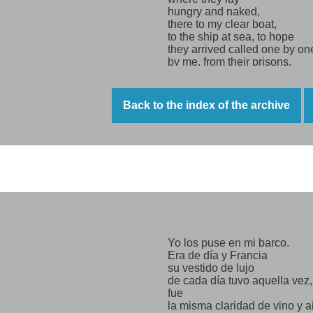
hungry and naked,
there to my clear boat,
to the ship at sea, to hope
they arrived called one by on
by me, from their prisons,
from the fortress
from the shaky France
called by my mouth
Back to the index of the archive
arrived,
Saavedra, I said, and came 
Zuniga, I said, and there he 
Roces, I called, and arrived w
I shouted, Alberti! and with h
Misión de amor
the poetry arrived.
Labourers, carpenters,
fishermen,
turners, machinists,
potters, tanners:
Yo los puse en mi barco.
the boat was becoming popu
Era de día y Francia
parting to my homeland.
su vestido de lujo
I felt in my fingers
de cada día tuvo aquella vez,
the seeds
fue
from Spain
la misma claridad de vino y a
that I rescued myself and sca