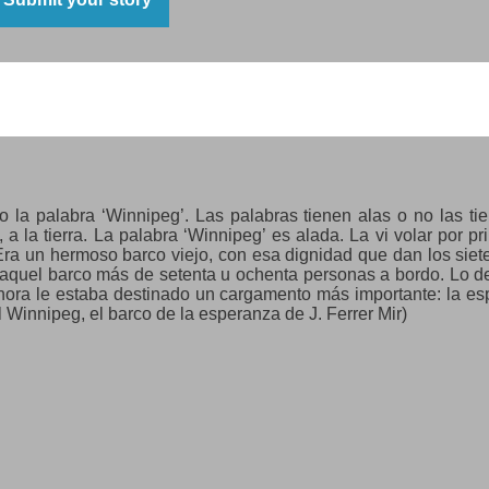
il,
era sonrisa,
 cuarzo
la palabra ‘Winnipeg’. Las palabras tienen alas o no las t
 a la tierra. La palabra ‘Winnipeg’ es alada. La vi volar por p
ra un hermoso barco viejo, con esa dignidad que dan los siete
ó aquel barco más de setenta u ochenta personas a bordo. Lo d
Ahora le estaba destinado un cargamento más importante: la e
 Winnipeg, el barco de la esperanza de J. Ferrer Mir)
rcí
 Negra”