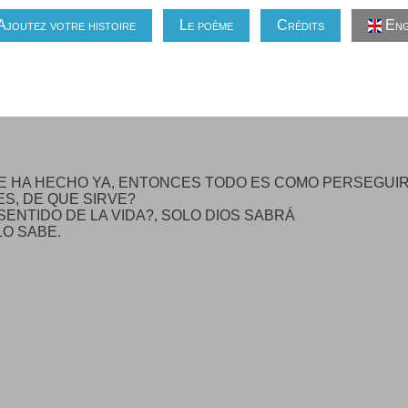
Ajoutez votre histoire
Le poème
Crédits
Eng
E HA HECHO YA, ENTONCES TODO ES COMO PERSEGUIR E
S, DE QUE SIRVE?
ENTIDO DE LA VIDA?, SOLO DIOS SABRÁ
LO SABE.