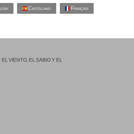
lish
Castellano
Français
L VIENTO, EL SABIO Y EL