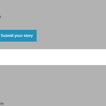
e
Submit your story
the mason,
was,
ith grim smile,
ands of quartz
lated
ire
ttered