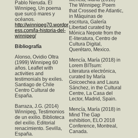
Pablo Neruda. El
The Winnipeg: Poem
Winnipeg, Un poema
that Crossed the Atlantic
,
que surcó mares y
in Máquinas de
océanos.
escritura, Galería
http://winnipeg70.wordpr
Libertad curated by
ess.com/la-historia-del-
Mónica Nepote from the
winnipeg/
E-literatura, Centro de
Cultura Digital,
Bibliografía
Querétaro, Mexico.
Alonso, Ovidio Oltra
Mencía, María (2018) in
(1999) Winnipeg 60
Lorem BITsum:
años. Leaflet with
Literatura electrónica,
activities and
curated by María
testimonials by exiles.
Goicoechea and Laura
Santiago de Chile
Sánchez, in the Cultural
Centro Cultural de
Centre, La Casa del
España.
Lector, Madrid, Spain.
Barraza, J.G. (2014)
Mencía, María (2018) in
Winnipeg, Testimonios
Mind The Gap
de un exilio. Biblioteca
exhibition, ELO 2018
del exilio. Editorial
Conference, Montreal,
renacimiento. Sevilla,
Canada.
España.