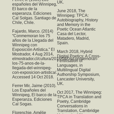
UK.
españoles del Winnipeg,
El barco de la
June 2018,
The
esperanza. Ediciones
Winnipeg: TPCA:
Cal Solgas. Santiago de
Autobiography, History
Chile, Chile.
and Memory in the
Poetic Ocean Atlantic
Fajardo, Marco. (2014)
Casa del Lector,
“Conmemoran los 75
Matadero, Madrid,
años de la Llegada del
Spain.
Winnipeg con
Exposición Artística.” El
March 2018,
Hybrid
Mostrador, 4 Aug 2014,
Digital Poetics: A Cross-
elmostrador.cl/cultura/2014/08/04/conmemoran-
Fertilisation of
los-75-anos-de-la-
Languages
, in
llegada-del-winnipeg-
Multilingual Digital
con-exposicion-artistica/.
Authorship Symposium,
Accessed 14 Oct 2018.
Lancaster University,
UK.
Ferrer Mir, Jaime (2010).
Los Españoles del
Oct 2017,
The Winnipeg:
Winnipeg, El barco de la
TPCA
in Translation and
Esperanza. Ediciones
Poetry, Cambridge
Cal Sogas.
Conversations in
Translation, Cambridge
Florenchie, Amélie