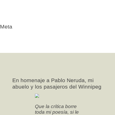
requires-validation
Uncategorized
Valparaiso
Winnipeg
Meta
Log in
Entries
RSS
Comments
RSS
WordPress.org
En homenaje a Pablo Neruda, mi
abuelo y los pasajeros del Winnipeg
Que la crítica borre
toda mi poesía, si le