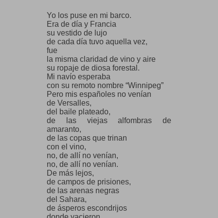
que rescaté yo mismo y esparcí
Yo los puse en mi barco.
Era de día y Francia
sobre el mar, dirigidas
su vestido de lujo
de cada día tuvo aquella vez,
a la paz
fue
la misma claridad de vino y aire
de las praderas
su ropaje de diosa forestal.
Mi navío esperaba
con su remoto nombre “Winnipeg”
Pero mis españoles no venían
de Versalles,
del baile plateado,
de las viejas alfombras de
amaranto,
de las copas que trinan
con el vino,
no, de allí no venían,
no, de allí no venían.
De más lejos,
de campos de prisiones,
de las arenas negras
del Sahara,
de ásperos escondrijos
donde yacieron