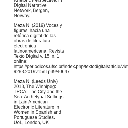
Rhetoric Perspective, in
Digital Narrative
Network, Bergen,
Norway.
Meza N. (2019) Voces y
figuras: hacia una
retórica digital de las
obras de literatura
electrónica
latinoamericana. Revista
Texto Digital v. 15, n. 1
online:
https://periodicos.ufsc.br/index.php/textodigital/article/v
9288.2019v15n1p39/40647
Meza N. (Leeds Univ)
2018, The Winnipeg:
TPCA: The City and the
Sea: Archetypal Settings
in Lain American
Electronic Literature in
Women in Spanish and
Portuguese Studies.
UoL, London, UK