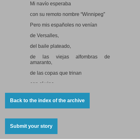
Mi navío esperaba
con su remoto nombre “Winnipeg”
Pero mis españoles no venían
de Versalles,
del baile plateado,
de las viejas alfombras de
amaranto,
de las copas que trinan
con el vino,
no, de allí no venían,
Back to the index of the archive
no, de allí no venían.
De más lejos,
Submit your story
de campos de prisiones,
de las arenas negras