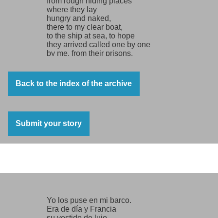
from rough hiding places
where they lay
hungry and naked,
there to my clear boat,
to the ship at sea, to hope
they arrived called one by one
by me, from their prisons,
from the fortress
from the shaky France
called by my mouth
Back to the index of the archive
arrived,
Saavedra, I said, and came the
mason,
Zuniga, I said, and there he was,
Submit your story
Roces, I called, and arrived with
grim smile,
I shouted, Alberti! and with hands of
quartz
Misión de amor
the poetry arrived.
Labourers, carpenters,
fishermen,
turners, machinists,
Yo los puse en mi barco.
potters, tanners:
Era de día y Francia
the boat was becoming populated
su vestido de lujo