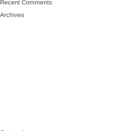
Recent Comments
que rescaté yo mismo y esparcí
sobre el mar, dirigidas
Archives
a la paz
de las praderas.
May 2020
May 2019
January 2019
October 2018
September 2018
August 2018
July 2018
June 2018
May 2018
April 2018
March 2018
February 2018
July 2017
June 2017
March 2017
February 2017
January 2017
November 2016
October 2016