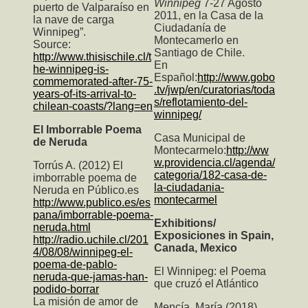
Winnipeg
7-27 Agosto
puerto de Valparaíso en
2011, en la Casa de la
la nave de carga
Ciudadanía de
Winnipeg”.
Montecamerlo en
Source:
Santiago de Chile.
http://www.thisischile.cl/t
En
he-winnipeg-is-
Español:
http://www.gobo
commemorated-after-75-
.tv/jwp/en/curatorias/toda
years-of-its-arrival-to-
s/reflotamiento-del-
chilean-coasts/?lang=en
winnipeg/
El Imborrable Poema
Casa Municipal de
de Neruda
Montecarmelo:
http://ww
w.providencia.cl/agenda/
Torrús A. (2012) El
categoria/182-casa-de-
imborrable poema de
la-ciudadania-
Neruda en Público.es
montecarmel
http://www.publico.es/es
pana/imborrable-poema-
Exhibitions/
neruda.html
Exposiciones in Spain,
http://radio.uchile.cl/201
Canada, Mexico
4/08/08/winnipeg-el-
poema-de-pablo-
El Winnipeg: el Poema
neruda-que-jamas-han-
que cruzó el Atlántico
podido-borrar
La misión de amor de
Mencía, María (2018)