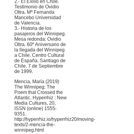
2.- El Exilio en Chile.
Testimonio de Ovidio
Oltra. Mª Fernanda
Mancebo Universidad
de Valencia.
3.- Historia de los
pasajeros del Winnipeg.
Mesa redonda: Ovidio
Oltra. 60º Aniversario de
la llegada del Winnipeg
a Chile. Centro Cultural
de España. Santiago de
Chile. 7 de Septiembre
de 1999.
Mencia, María (2019)
The Winnipeg: The
Poem that Crossed the
Atlantic. Hyperrhiz : New
Media Cultures, 20,
ISSN (online) 1555-
9351.
http://hyperrhiz.io/hyperrhiz20/moving-
texts/2-mencia-the-
winnipeg.html