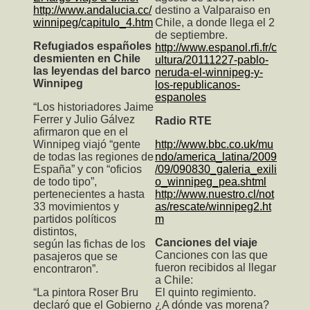
http://www.andalucia.cc/
destino a Valparaiso en
winnipeg/capitulo_4.htm
Chile, a donde llega el 2
de septiembre.
Refugiados españoles
http://www.espanol.rfi.fr/c
desmienten en Chile
ultura/20111227-pablo-
las leyendas del barco
neruda-el-winnipeg-y-
Winnipeg
los-republicanos-
espanoles
“Los historiadores Jaime
Ferrer y Julio Gálvez
Radio RTE
afirmaron que en el
Winnipeg viajó “gente
http://www.bbc.co.uk/mu
de todas las regiones de
ndo/america_latina/2009
España” y con “oficios
/09/090830_galeria_exili
de todo tipo”,
o_winnipeg_pea.shtml
pertenecientes a hasta
http://www.nuestro.cl/not
33 movimientos y
as/rescate/winnipeg2.ht
partidos políticos
m
distintos,
Canciones del viaje
según las fichas de los
Canciones con las que
pasajeros que se
fueron recibidos al llegar
encontraron”.
a Chile:
“La pintora Roser Bru
El quinto regimiento.
declaró que el Gobierno
¿A dónde vas morena?