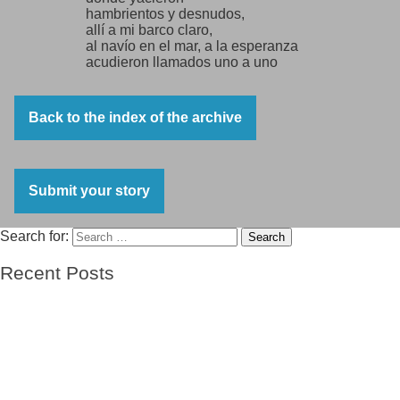
hambrientos y desnudos,
allí a mi barco claro,
al navío en el mar, a la esperanza
acudieron llamados uno a uno
por mí, desde sus cárceles,
desde las fortalezas
de Francia tambaleante
Back to the index of the archive
por mi boca llamados
acudieron,
Saavedra, dije, y vino el albañil,
Zúñiga, dije, y allí estaba,
Submit your story
Roces, llamé, y llegó con severa
sonrisa,
grité, Alberti! y con manos de cuarzo
Search for:
Search
acudió la poesía.
Labriegos, carpinteros,
Recent Posts
pescadores,
torneros, maquinistas,
El barco de las esperanzas
alfareros, curtidores:
El viento
se iba poblando el barco
Mi abuelo- sin nombre
que partía a mi patria.
Mi abuelo, el niño del Winnipeg-Vicente Solá Sales
Yo sentía en los dedos
Raíces de una tierra
las semillas
de España