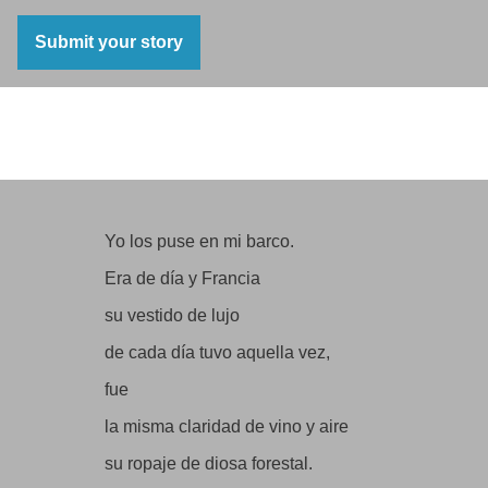
Submit your story
Neruda Poemas: Misión de amor, en su libro
Memorial de Isla Negra
Yo los puse en mi barco.
Era de día y Francia
su vestido de lujo
de cada día tuvo aquella vez,
fue
la misma claridad de vino y aire
su ropaje de diosa forestal.