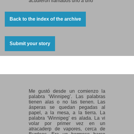
acudieron llamados uno a uno
por mí, desde sus cárceles,
desde las fortalezas
de Francia tambaleante
Back to the index of the archive
por mi boca llamados
acudieron,
Saavedra, dije, y vino el albañil,
Zúñiga, dije, y allí estaba,
Submit your story
Roces, llamé, y llegó con severa
sonrisa,
grité, Alberti! y con manos de cuarzo
acudió la poesía.
Winnipeg, una palabra alada
Labriegos, carpinteros,
pescadores,
torneros, maquinistas,
alfareros, curtidores:
Me gustó desde un comienzo la
se iba poblando el barco
palabra ‘Winnipeg’. Las palabras
que partía a mi patria.
tienen alas o no las tienen. Las
Yo sentía en los dedos
ásperas se quedan pegadas al
las semillas
papel, a la mesa, a la tierra. La
de España
palabra ‘Winnipeg’ es alada. La vi
que rescaté yo mismo y esparcí
volar por primer vez en un
sobre el mar, dirigidas
atracaderp de vapores, cerca de
a la paz