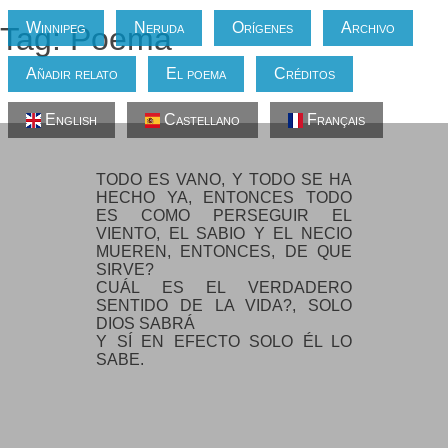
Winnipeg
Neruda
Orígenes
Archivo
Tag: Poema
Añadir relato
El poema
Créditos
Perseguir el viento
English
Castellano
Français
TODO ES VANO, Y TODO SE HA
HECHO YA, ENTONCES TODO
ES COMO PERSEGUIR EL
VIENTO, EL SABIO Y EL NECIO
MUEREN, ENTONCES, DE QUE
SIRVE?
CUÁL ES EL VERDADERO
SENTIDO DE LA VIDA?, SOLO
DIOS SABRÁ
Y SÍ EN EFECTO SOLO ÉL LO
SABE.