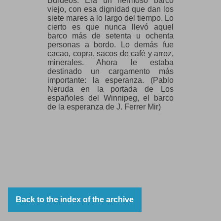
Burdeos. Era un hermoso barco
de las praderas.
viejo, con esa dignidad que dan los
Neruda, en “Memorial de Isla
siete mares a lo largo del tiempo. Lo
Negra”
cierto es que nunca llevó aquel
barco más de setenta u ochenta
personas a bordo. Lo demás fue
cacao, copra, sacos de café y arroz,
minerales. Ahora le estaba
destinado un cargamento más
importante: la esperanza. (Pablo
Neruda en la portada de Los
españoles del Winnipeg, el barco
de la esperanza de J. Ferrer Mir)
Back to the index of the archive