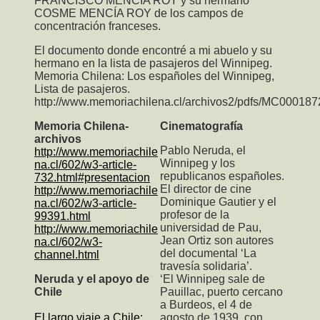
FRANCISCO MENCÍA ROY y su hermano
COSME MENCÍA ROY de los campos de
concentración franceses.
El documento donde encontré a mi abuelo y su
hermano en la lista de pasajeros del Winnipeg.
Memoria Chilena: Los españoles del Winnipeg,
Lista de pasajeros.
http://www.memoriachilena.cl/archivos2/pdfs/MC000187
Memoria Chilena-
Cinematografía
archivos
Pablo Neruda, el
http://www.memoriachile
Winnipeg y los
na.cl/602/w3-article-
republicanos españoles.
732.html#presentacion
El director de cine
http://www.memoriachile
Dominique Gautier y el
na.cl/602/w3-article-
profesor de la
99391.html
universidad de Pau,
http://www.memoriachile
Jean Ortiz son autores
na.cl/602/w3-
del documental ‘La
channel.html
travesía solidaria’.
Neruda y el apoyo de
‘El Winnipeg sale de
Chile
Pauillac, puerto cercano
a Burdeos, el 4 de
El largo viaje a Chile:
agosto de 1939, con