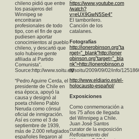
chileno pidió que entre
https://www.youtube.com
los pasajeros del
/watch?
Winnipeg se
v=eUX9GwN5Se4″
encontraran
El tamborilero.
profesionales de todo
Canción de los
tipo, con el fin de que
catalanes.
pudiesen aportar
Fotografías
conocimientos al pueblo
http://ionerobinson.org”ta
chileno, y descartó que
rget=”_blank”http://ioner
solo hubiese gente
obinson.org”target=”_bla
afiliada al Partido
nk”>http://ionerobinson.o
Comunista”.
rg
Source:
http://www.soitu.es/soitu/2009/09/02/info/1251
http://www.eldiario.es/el-
“Pedro Aguirre Cerda, el
holocausto-español/
presidente de Chile en
esa época, apoyó la
Exposiciones
causa y designó al
poeta chileno Pablo
Como conmemoración a
Neruda como cónsul
los 75 años de llegada
oficial de inmigración.
del Winnipeg a Chile.
Así es como el 3 de
Juan José Santos
septiembre de 1939,
curator de la exposición
más de 2.000 refugiados
Reflotamiento del
españoles llegaron al