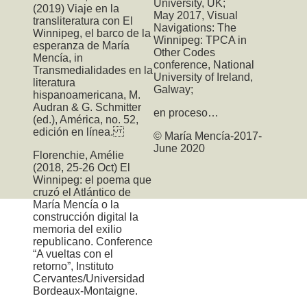
University, UK;
(2019) Viaje en la
May 2017,
Visual
transliteratura con El
Navigations: The
Winnipeg, el barco de la
Winnipeg: TPCA
in
esperanza de María
Other Codes
Mencía, in
conference, National
Transmedialidades en la
University of Ireland,
literatura
Galway;
hispanoamericana, M.
Audran & G. Schmitter
en proceso…
(ed.), América, no. 52,
edición en línea.
© María Mencía-2017-
June 2020
Florenchie, Amélie
(2018, 25-26 Oct) El
Winnipeg: el poema que
cruzó el Atlántico de
María Mencía o la
construcción digital la
memoria del exilio
republicano. Conference
“A vueltas con el
retorno”, Instituto
Cervantes/Universidad
Bordeaux-Montaigne.