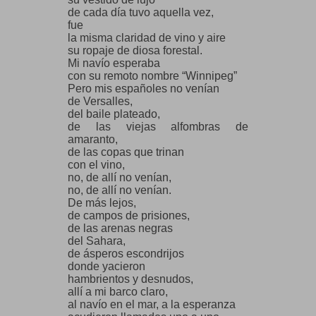
parting to my homeland.
de cada día tuvo aquella vez,
I felt in my fingers
fue
the seeds
la misma claridad de vino y aire
from Spain
su ropaje de diosa forestal.
that I rescued myself and scattered
Mi navío esperaba
over the sea, directed
con su remoto nombre “Winnipeg”
to the peace
Pero mis españoles no venían
of the prairies.
de Versalles,
del baile plateado,
de las viejas alfombras de
amaranto,
de las copas que trinan
con el vino,
no, de allí no venían,
no, de allí no venían.
De más lejos,
de campos de prisiones,
de las arenas negras
del Sahara,
de ásperos escondrijos
donde yacieron
hambrientos y desnudos,
allí a mi barco claro,
al navío en el mar, a la esperanza