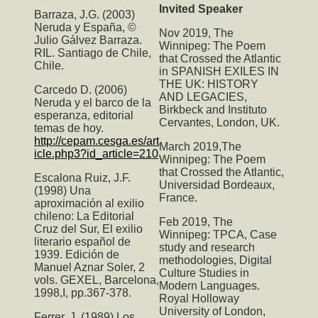
Invited Speaker
Barraza, J.G. (2003)
Neruda y España, ©
Nov 2019,
The
Julio Gálvez Barraza.
Winnipeg: The Poem
RIL. Santiago de Chile,
that Crossed the Atlantic
Chile.
in SPANISH EXILES IN
THE UK: HISTORY
Carcedo D. (2006)
AND LEGACIES,
Neruda y el barco de la
Birkbeck and Instituto
esperanza, editorial
Cervantes, London, UK.
temas de hoy.
http://cepam.cesga.es/art
March 2019,T
he
icle.php3?id_article=210
Winnipeg: The Poem
that Crossed the Atlantic
,
Escalona Ruiz, J.F.
Universidad Bordeaux,
(1998) Una
France.
aproximación al exilio
chileno: La Editorial
Feb 2019,
The
Cruz del Sur, El exilio
Winnipeg: TPCA
, Case
literario español de
study and research
1939. Edición de
methodologies, Digital
Manuel Aznar Soler, 2
Culture Studies in
vols. GEXEL, Barcelona,
Modern Languages.
1998,I, pp.367-378.
Royal Holloway
University of London,
Ferrer, J. (1989) Los