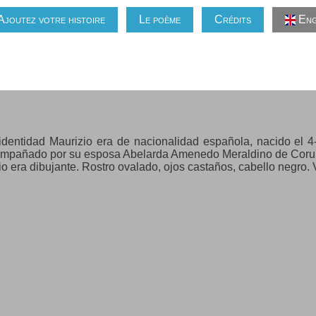
Ajoutez votre histoire
Le poème
Crédits
Eng
dentidad Maurizio era de nacionalidad española, nacido el 
compañado por su esposa Abelarda Amenedo Meraldino de Coruña
o era dibujante. Rostro ovalado, ojos castaños, cabello negro. 