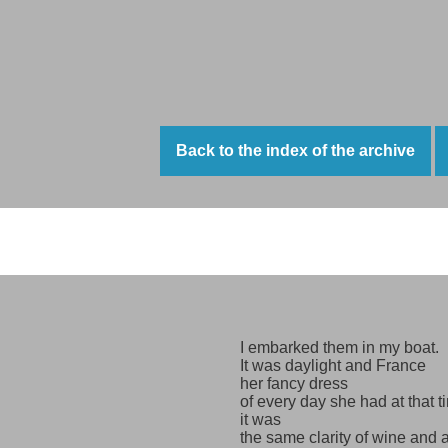
Back to the index of the archive
A labour of love
I embarked them in my boat.
It was daylight and France
her fancy dress
of every day she had at that t
it was
the same clarity of wine and a