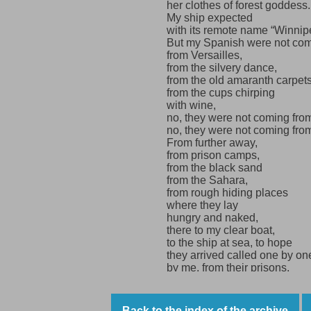
her clothes of forest goddess.
My ship expected
with its remote name “Winnip
But my Spanish were not co
from Versailles,
from the silvery dance,
from the old amaranth carpets
from the cups chirping
with wine,
no, they were not coming from
no, they were not coming from
From further away,
from prison camps,
from the black sand
from the Sahara,
from rough hiding places
where they lay
hungry and naked,
there to my clear boat,
to the ship at sea, to hope
they arrived called one by on
by me, from their prisons,
from the fortress
from the shaky France
called by my mouth
Back to the index of the archive