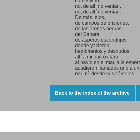
con el vino,
no, de allí no venían,
no, de allí no venían.
De más lejos,
de campos de prisiones,
de las arenas negras
del Sahara,
de ásperos escondrijos
donde yacieron
hambrientos y desnudos,
allí a mi barco claro,
al navío en el mar, a la espe
acudieron llamados uno a un
por mí, desde sus cárceles,
desde las fortalezas
de Francia tambaleante
por mi boca llamados
Back to the index of the archive
acudieron,
Saavedra, dije, y vino el albañ
Zúñiga, dije, y allí estaba,
Roces, llamé, y llegó con sev
grité, Alberti! y con manos de
Neruda Poemas: Misión de amor, en su lib
acudió la poesía.
Labriegos, carpinteros,