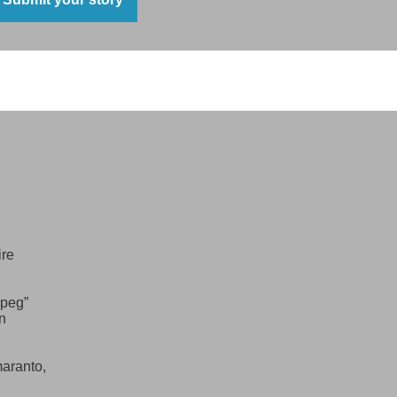
the mason,
was,
ith grim smile,
ands of quartz
lated
ire
ttered
ipeg”
n
maranto,