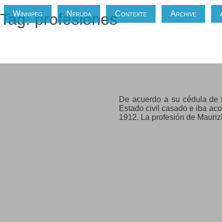
Winnipeg
Neruda
Contexte
Archive
Tag: profesiones
Amster Cats, Maurizio
De acuerdo a su cédula de i
Estado civil casado e iba a
1912. La profesión de Maurizi