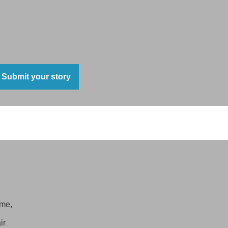
Submit your story
ime,
ir