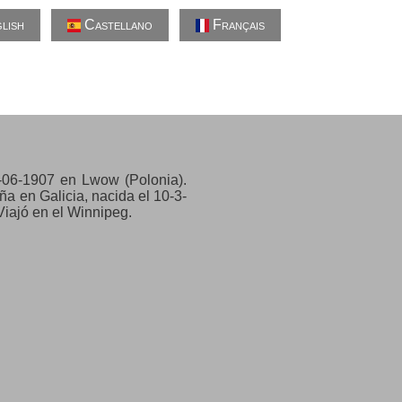
lish
Castellano
Français
4-06-1907 en Lwow (Polonia).
 en Galicia, nacida el 10-3-
Viajó en el Winnipeg.