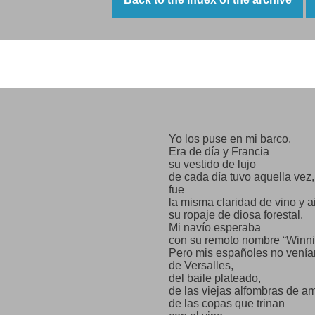
arrived,
Saavedra, I said, and came 
Zuniga, I said, and there he 
Roces, I called, and arrived w
I shouted, Alberti! and with h
Misión de amor
the poetry arrived.
Labourers, carpenters,
fishermen,
turners, machinists,
potters, tanners:
Yo los puse en mi barco.
the boat was becoming popu
Era de día y Francia
parting to my homeland.
su vestido de lujo
I felt in my fingers
de cada día tuvo aquella vez,
the seeds
fue
from Spain
la misma claridad de vino y a
that I rescued myself and sca
su ropaje de diosa forestal.
over the sea, directed
Mi navío esperaba
to the peace
con su remoto nombre “Winn
of the prairies.
Pero mis españoles no venía
de Versalles,
del baile plateado,
de las viejas alfombras de a
de las copas que trinan