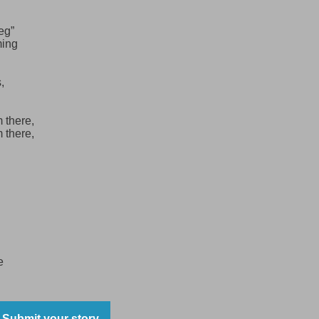
eg”
ming
,
 there,
 there,
e
Submit your story