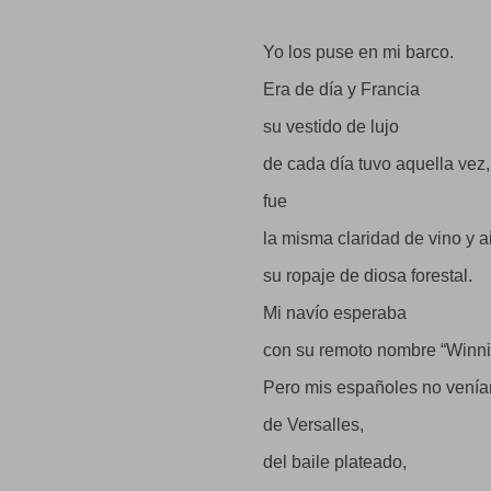
pescadores,
torneros, maquinistas,
alfareros, curtidores:
Yo los puse en mi barco.
se iba poblando el barco
que partía a mi patria.
Era de día y Francia
Yo sentía en los dedos
las semillas
su vestido de lujo
de España
que rescaté yo mismo y espa
de cada día tuvo aquella vez,
sobre el mar, dirigidas
a la paz
fue
de las praderas.
la misma claridad de vino y a
Neruda, en “Memorial de Isla
su ropaje de diosa forestal.
Mi navío esperaba
con su remoto nombre “Winn
Pero mis españoles no venía
de Versalles,
del baile plateado,