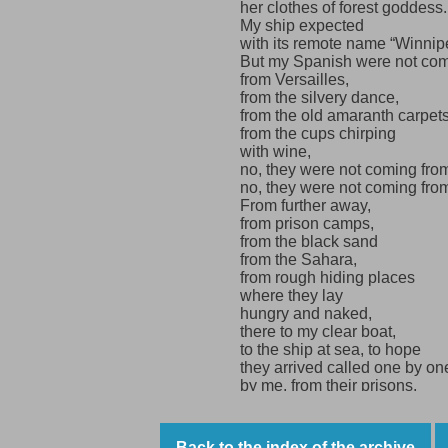
her clothes of forest goddess.
My ship expected
with its remote name “Winnip
But my Spanish were not co
from Versailles,
from the silvery dance,
from the old amaranth carpets
from the cups chirping
with wine,
no, they were not coming from
no, they were not coming from
From further away,
from prison camps,
from the black sand
from the Sahara,
from rough hiding places
where they lay
hungry and naked,
there to my clear boat,
to the ship at sea, to hope
they arrived called one by on
by me, from their prisons,
from the fortress
from the shaky France
called by my mouth
Back to the index of the archive