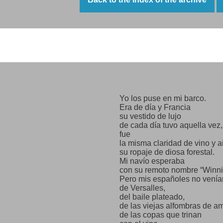
arrived,
Saavedra, I said, and came 
Zuniga, I said, and there he 
Roces, I called, and arrived w
I shouted, Alberti! and with h
Misión de amor
the poetry arrived.
Labourers, carpenters,
fishermen,
turners, machinists,
potters, tanners:
Yo los puse en mi barco.
the boat was becoming popu
Era de día y Francia
parting to my homeland.
su vestido de lujo
I felt in my fingers
de cada día tuvo aquella vez,
the seeds
fue
from Spain
la misma claridad de vino y a
that I rescued myself and sca
su ropaje de diosa forestal.
over the sea, directed
Mi navío esperaba
to the peace
con su remoto nombre “Winn
of the prairies.
Pero mis españoles no venía
de Versalles,
del baile plateado,
de las viejas alfombras de a
de las copas que trinan