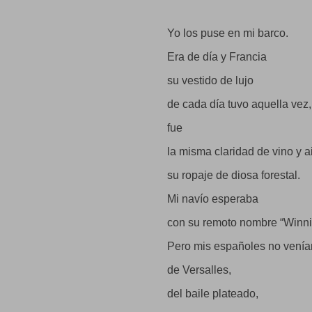
pescadores,
torneros, maquinistas,
alfareros, curtidores:
Yo los puse en mi barco.
se iba poblando el barco
que partía a mi patria.
Era de día y Francia
Yo sentía en los dedos
las semillas
su vestido de lujo
de España
que rescaté yo mismo y espa
de cada día tuvo aquella vez,
sobre el mar, dirigidas
a la paz
fue
de las praderas.
la misma claridad de vino y a
Neruda, en “Memorial de Isla
su ropaje de diosa forestal.
Mi navío esperaba
con su remoto nombre “Winn
Pero mis españoles no venía
de Versalles,
del baile plateado,