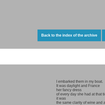
Back to the index of the archive
A labour of love
I embarked them in my boat.
It was daylight and France
her fancy dress
of every day she had at that t
it was
the same clarity of wine and a