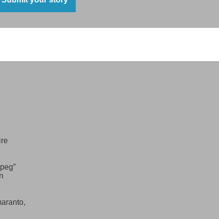
the mason,
was,
ith grim smile,
ands of quartz
lated
ire
ttered
ipeg”
n
maranto,