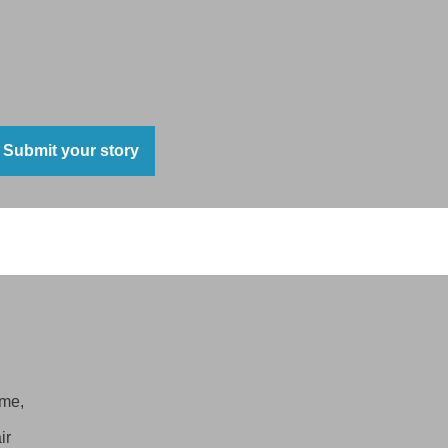
Submit your story
ime,
ir