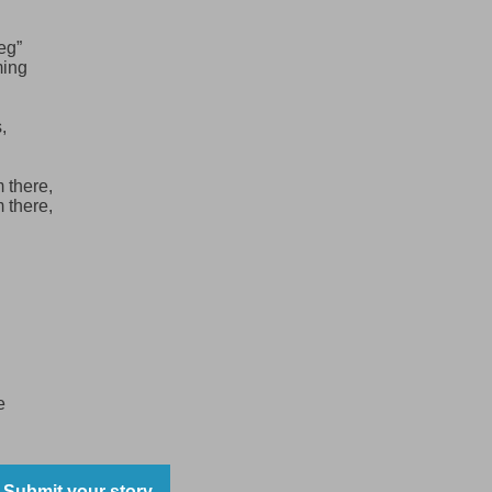
eg”
ming
,
 there,
 there,
e
Submit your story