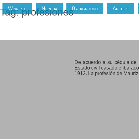
Winnipeg
Neruda
Background
Archive
Tag: profesiones
Amster Cats, Maurizio
De acuerdo a su cédula de i
Estado civil casado e iba a
1912. La profesión de Maurizi