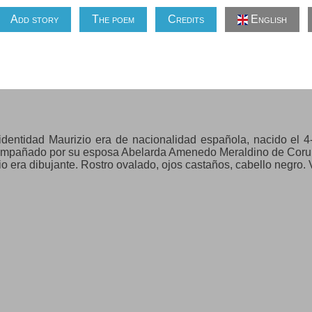
Add story
The poem
Credits
English
dentidad Maurizio era de nacionalidad española, nacido el 
compañado por su esposa Abelarda Amenedo Meraldino de Coruña
o era dibujante. Rostro ovalado, ojos castaños, cabello negro. 