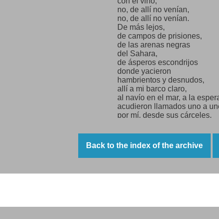
con el vino,
no, de allí no venían,
no, de allí no venían.
De más lejos,
de campos de prisiones,
de las arenas negras
del Sahara,
de ásperos escondrijos
donde yacieron
hambrientos y desnudos,
allí a mi barco claro,
al navío en el mar, a la espe
acudieron llamados uno a un
por mí, desde sus cárceles,
desde las fortalezas
de Francia tambaleante
por mi boca llamados
Back to the index of the archive
acudieron,
Saavedra, dije, y vino el albañ
Zúñiga, dije, y allí estaba,
Roces, llamé, y llegó con sev
grité, Alberti! y con manos de
Neruda Poemas: Misión de amor, en su lib
acudió la poesía.
Labriegos, carpinteros,