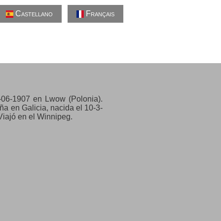
Castellano
Français
4-06-1907 en Lwow (Polonia).
 en Galicia, nacida el 10-3-
Viajó en el Winnipeg.