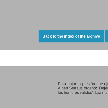
Back to the index of the archive
martes 28 de enero de 1939
Para bajar la presión que eje
Albert Serraut, ordenó: “Deje
los hombres válidos”. Era mar