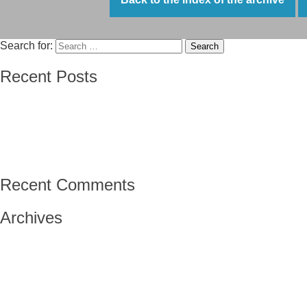
Search for:
Search
Recent Posts
El barco de las esperanzas
El viento
Mi abuelo- sin nombre
Mi abuelo, el niño del Winnipeg-Vicente Solá Sales
Raíces de una tierra
Recent Comments
Archives
May 2020
May 2019
January 2019
October 2018
September 2018