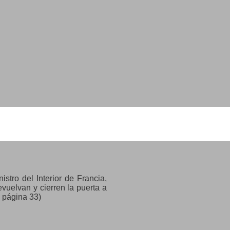
istro del Interior de Francia,
evuelvan y cierren la puerta a
, página 33)