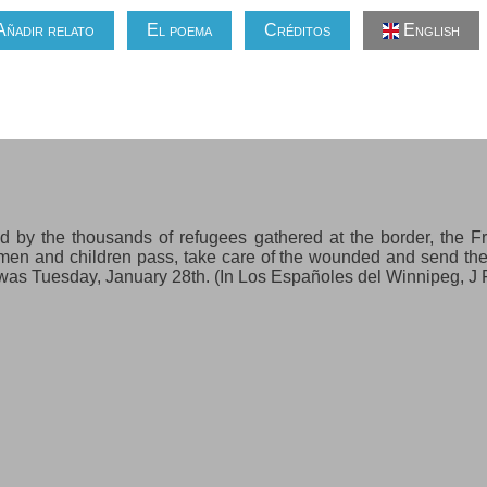
Añadir relato
El poema
Créditos
English
ed by the thousands of refugees gathered at the border, the F
omen and children pass, take care of the wounded and send th
was Tuesday, January 28th. (In Los Españoles del Winnipeg, J Fe