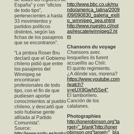
http://www.bbc.co.uk/mu
España” y con “oficios
ndo/america_latina/2009
de todo tipo”,
/09/090830_galeria_exili
pertenecientes a hasta
o_winnipeg_pea.shtml
33 movimientos y
http://www.nuestro.cl/not
partidos políticos
as/rescate/winnipeg2.ht
distintos, según las
m
fichas de los pasajeros
que se encontraron”.
Chansons du voyage
Chansons avec
“La pintora Roser Bru
lesquelles ils furent
declaró que el Gobierno
accueillis au Chili:
chileno pidió que entre
El quinto regimiento.
los pasajeros del
¿A dónde vas, morena?
Winnipeg se
https://www.youtube.com
encontraran
/watch?
profesionales de todo
v=eUX9GwN5Se4″
tipo, con el fin de que
El tamborilero.
pudiesen aportar
Canción de los
conocimientos al pueblo
catalanes.
chileno, y descartó que
solo hubiese gente
Photographies
afiliada al Partido
http://ionerobinson.org”ta
Comunista”.
rget=”_blank”http://ioner
Source:
obinson.org”target=”_bla
http://www.soitu.es/soitu/