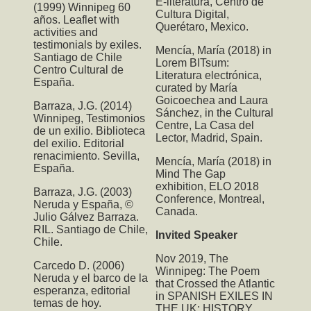
E-literatura, Centro de
(1999) Winnipeg 60
Cultura Digital,
años. Leaflet with
Querétaro, Mexico.
activities and
testimonials by exiles.
Mencía, María (2018) in
Santiago de Chile
Lorem BITsum:
Centro Cultural de
Literatura electrónica,
España.
curated by María
Goicoechea and Laura
Barraza, J.G. (2014)
Sánchez, in the Cultural
Winnipeg, Testimonios
Centre, La Casa del
de un exilio. Biblioteca
Lector, Madrid, Spain.
del exilio. Editorial
renacimiento. Sevilla,
Mencía, María (2018) in
España.
Mind The Gap
exhibition, ELO 2018
Barraza, J.G. (2003)
Conference, Montreal,
Neruda y España, ©
Canada.
Julio Gálvez Barraza.
RIL. Santiago de Chile,
Invited Speaker
Chile.
Nov 2019,
The
Carcedo D. (2006)
Winnipeg: The Poem
Neruda y el barco de la
that Crossed the Atlantic
esperanza, editorial
in SPANISH EXILES IN
temas de hoy.
THE UK: HISTORY