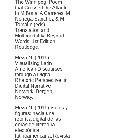
The Winnipeg: Poem
that Crossed the Atlantic
in M Boria, A Carreres, M
Noriega-Sánchez & M
Tomalin (eds)
Translation and
Multimodality: Beyond
Words, 1st Edition,
Routledge.
Meza N. (2019),
Visualising Latin
American Discourses
through a Digital
Rhetoric Perspective, in
Digital Narrative
Network, Bergen,
Norway.
Meza N. (2019) Voces y
figuras: hacia una
retórica digital de las
obras de literatura
electrónica
latinoamericana. Revista