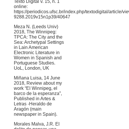
Texto Digital v. 15, n. 1
online:
https://periodicos.ufsc.br/index.php/textodigital/article/v
9288.2019v15n1p39/40647
Meza N. (Leeds Univ)
2018, The Winnipeg:
TPCA: The City and the
Sea: Archetypal Settings
in Lain American
Electronic Literature in
Women in Spanish and
Portuguese Studies.
UoL, London, UK
Miñana Luisa, 14 June
2018, Review about my
work “El Winnipeg, el
barco de la esperanza”,
Published in Artes &
Letras -Heraldo de
Aragón (main
newspaper in Spain).
Morales Malva, J.R. El