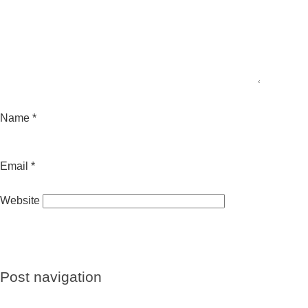
Name
*
Email
*
Website
Post navigation
Previous
Previous post:
El Poema Imborrable by