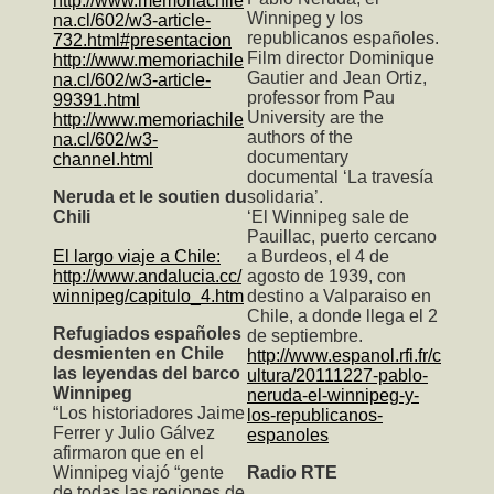
http://www.memoriachile
Winnipeg y los
na.cl/602/w3-article-
republicanos españoles.
732.html#presentacion
Film director Dominique
http://www.memoriachile
Gautier and Jean Ortiz,
na.cl/602/w3-article-
professor from Pau
99391.html
University are the
http://www.memoriachile
authors of the
na.cl/602/w3-
documentary
channel.html
documental ‘La travesía
Neruda et le soutien du
solidaria’.
Chili
‘El Winnipeg sale de
Pauillac, puerto cercano
El largo viaje a Chile:
a Burdeos, el 4 de
http://www.andalucia.cc/
agosto de 1939, con
winnipeg/capitulo_4.htm
destino a Valparaiso en
Chile, a donde llega el 2
Refugiados españoles
de septiembre.
desmienten en Chile
http://www.espanol.rfi.fr/c
las leyendas del barco
ultura/20111227-pablo-
Winnipeg
neruda-el-winnipeg-y-
“Los historiadores Jaime
los-republicanos-
Ferrer y Julio Gálvez
espanoles
afirmaron que en el
Winnipeg viajó “gente
Radio RTE
de todas las regiones de