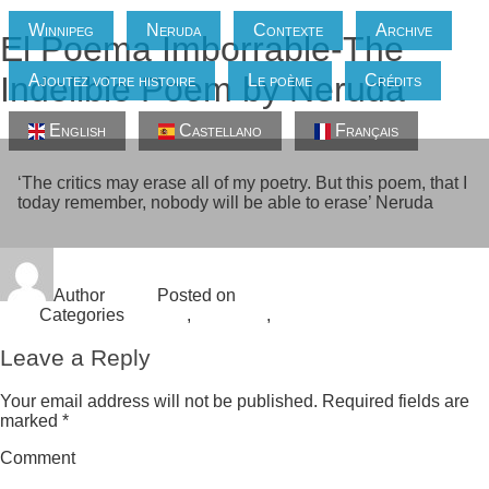
Winnipeg
Neruda
Contexte
Archive
El Poema Imborrable-The
Indelible Poem by Neruda
Ajoutez votre histoire
Le poème
Crédits
English
Castellano
Français
‘The critics may erase all of my poetry. But this poem, that I
today remember, nobody will be able to erase’ Neruda
Author
admin
Posted on
August 6, 2018
August 6,
2018
Categories
Archivo
,
en inglés
,
Neruda poemas
Leave a Reply
Your email address will not be published.
Required fields are
marked
*
Comment