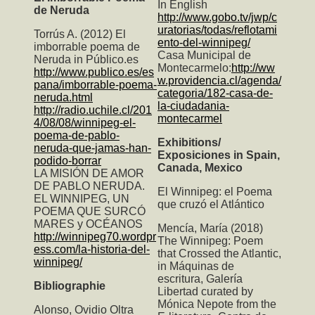
In English
de Neruda
http://www.gobo.tv/jwp/c
uratorias/todas/reflotami
Torrús A. (2012) El
ento-del-winnipeg/
imborrable poema de
Casa Municipal de
Neruda in Público.es
Montecarmelo:
http://ww
http://www.publico.es/es
w.providencia.cl/agenda/
pana/imborrable-poema-
categoria/182-casa-de-
neruda.html
la-ciudadania-
http://radio.uchile.cl/201
montecarmel
4/08/08/winnipeg-el-
poema-de-pablo-
Exhibitions/
neruda-que-jamas-han-
Exposiciones in Spain,
podido-borrar
Canada, Mexico
LA MISIÓN DE AMOR
DE PABLO NERUDA.
El Winnipeg: el Poema
EL WINNIPEG, UN
que cruzó el Atlántico
POEMA QUE SURCÓ
MARES y OCÉANOS
Mencía, María (2018)
http://winnipeg70.wordpr
The Winnipeg: Poem
ess.com/la-historia-del-
that Crossed the Atlantic
,
winnipeg/
in Máquinas de
escritura, Galería
Bibliographie
Libertad curated by
Mónica Nepote from the
Alonso, Ovidio Oltra