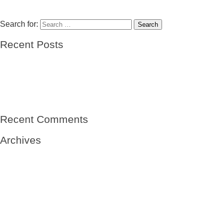
NerudaNeruda- Que la critique efface toute ma poésie
Next
Next post:
Neruda – Second cycle de son travail poétique
Search for:
Search
Recent Posts
El barco de las esperanzas
El viento
Mi abuelo- sin nombre
Mi abuelo, el niño del Winnipeg-Vicente Solá Sales
Raíces de una tierra
Recent Comments
Archives
May 2020
May 2019
January 2019
October 2018
September 2018
August 2018
July 2018