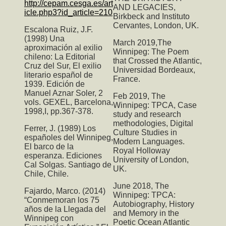
http://cepam.cesga.es/art
AND LEGACIES,
icle.php3?id_article=210
Birkbeck and Instituto
Cervantes, London, UK.
Escalona Ruiz, J.F.
(1998) Una
March 2019,T
he
aproximación al exilio
Winnipeg: The Poem
chileno: La Editorial
that Crossed the Atlantic
,
Cruz del Sur, El exilio
Universidad Bordeaux,
literario español de
France.
1939. Edición de
Manuel Aznar Soler, 2
Feb 2019,
The
vols. GEXEL, Barcelona,
Winnipeg: TPCA
, Case
1998,I, pp.367-378.
study and research
methodologies, Digital
Ferrer, J. (1989) Los
Culture Studies in
españoles del Winnipeg,
Modern Languages.
El barco de la
Royal Holloway
esperanza. Ediciones
University of London,
Cal Solgas. Santiago de
UK.
Chile, Chile.
June 2018,
The
Fajardo, Marco. (2014)
Winnipeg: TPCA:
“Conmemoran los 75
Autobiography, History
años de la Llegada del
and Memory in the
Winnipeg con
Poetic Ocean Atlantic