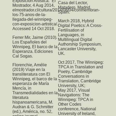
Exposición Artística.” El
Casa del Lector,
Mostrador, 4 Aug 2014,
Matadero, Madrid,
elmostrador.cl/cultura/2014/08/04/conmemoran-
Spain.
los-75-anos-de-la-
llegada-del-winnipeg-
March 2018,
Hybrid
con-exposicion-artistica/.
Digital Poetics: A Cross-
Accessed 14 Oct 2018.
Fertilisation of
Languages
, in
Ferrer Mir, Jaime (2010).
Multilingual Digital
Los Españoles del
Authorship Symposium,
Winnipeg, El barco de la
Lancaster University,
Esperanza. Ediciones
UK.
Cal Sogas.
Oct 2017,
The Winnipeg:
Florenchie, Amélie
TPCA
in Translation and
(2019) Viaje en la
Poetry, Cambridge
transliteratura con El
Conversations in
Winnipeg, el barco de la
Translation, Cambridge
esperanza de María
University, UK;
Mencía, in
May 2017,
Visual
Transmedialidades en la
Navigations: The
literatura
Winnipeg: TPCA
in
hispanoamericana, M.
Other Codes
Audran & G. Schmitter
conference, National
(ed.), América, no. 52,
University of Ireland,