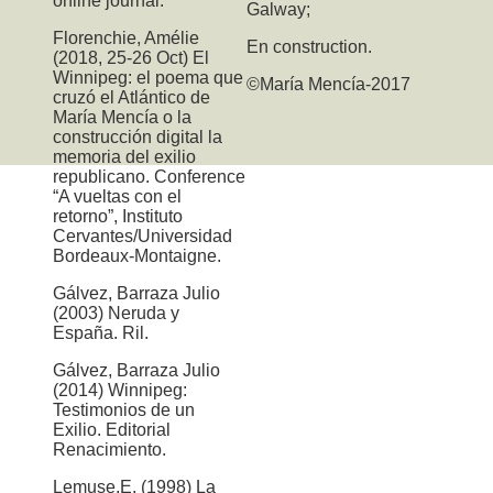
online journal.
Galway;
Florenchie, Amélie
En construction.
(2018, 25-26 Oct) El
Winnipeg: el poema que
©María Mencía-2017
cruzó el Atlántico de
María Mencía o la
construcción digital la
memoria del exilio
republicano. Conference
“A vueltas con el
retorno”, Instituto
Cervantes/Universidad
Bordeaux-Montaigne.
Gálvez, Barraza Julio
(2003) Neruda y
España. Ril.
Gálvez, Barraza Julio
(2014) Winnipeg:
Testimonios de un
Exilio. Editorial
Renacimiento.
Lemuse,E. (1998) La