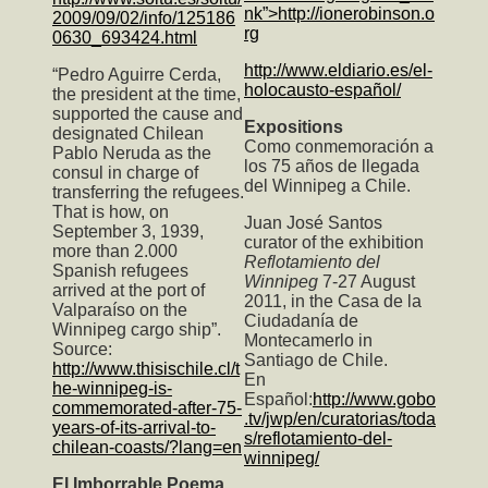
nk”>http://ionerobinson.o
2009/09/02/info/125186
rg
0630_693424.html
http://www.eldiario.es/el-
“Pedro Aguirre Cerda,
holocausto-español/
the president at the time,
supported the cause and
Expositions
designated Chilean
Como conmemoración a
Pablo Neruda as the
los 75 años de llegada
consul in charge of
del Winnipeg a Chile.
transferring the refugees.
That is how, on
Juan José Santos
September 3, 1939,
curator of the exhibition
more than 2.000
Reflotamiento del
Spanish refugees
Winnipeg
7-27 August
arrived at the port of
2011, in the Casa de la
Valparaíso on the
Ciudadanía de
Winnipeg cargo ship”.
Montecamerlo in
Source:
Santiago de Chile.
http://www.thisischile.cl/t
En
he-winnipeg-is-
Español:
http://www.gobo
commemorated-after-75-
.tv/jwp/en/curatorias/toda
years-of-its-arrival-to-
s/reflotamiento-del-
chilean-coasts/?lang=en
winnipeg/
El Imborrable Poema