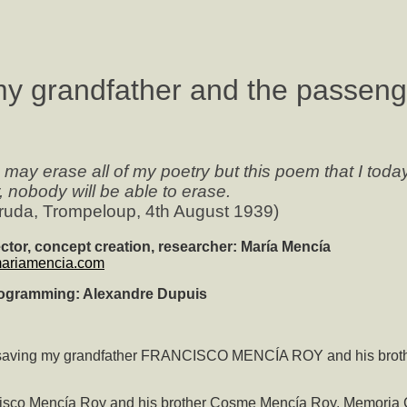
y grandfather and the passeng
s may erase all of my poetry but this poem that I toda
nobody will be able to erase.
ruda, Trompeloup, 4th August 1939)
rector, concept creation, researcher: María Mencía
mariamencia.com
rogramming: Alexandre Dupuis
 for saving my grandfather FRANCISCO MENCÍA ROY and his b
cisco Mencía Roy and his brother Cosme Mencía Roy. Memoria C