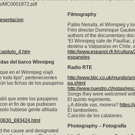
dfs/MC0001872.pdf
Filmography
resentacion
Pablo Neruda, el Winnipeg y lo
Film director Dominique Gautier
authors of the documentary docu
‘El Winnipeg sale de Pauillac, 
destino a Valparaiso en Chile, 
capitulo_4.htm
http://www.espanol.rfi.fr/cultu
espanoles
ndas del barco Winnipeg
Radio RTE
 que en el Winnipeg viajó
 todo tipo”, pertenecientes
http://www.bbc.co.uk/mundo/am
gún las fichas de los pasajeros
ea.shtml
http://www.nuestro.cl/notas/res
Songs they were welcomed with 
dió que entre los pasajeros
El quinto regimiento.
 con el fin de que pudiesen
¿A dónde vas, morena?
https:
solo hubiese gente afiliada
El tamborilero.
Canción de los catalanes.
1860630_693424.html
Photography – Fotografía
ted the cause and designated