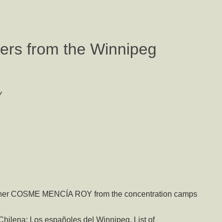
ers from the Winnipeg
y
rother COSME MENCÍA ROY from the concentration camps
hilena: Los españoles del Winnipeg, List of