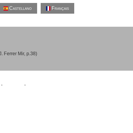
Castellano
Français
 Ferrer Mir, p.38)
s
,
pasajeros
,
Winnipeg