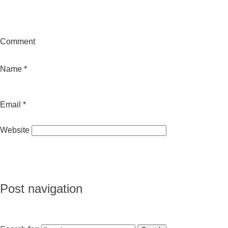
Comment
Name
*
Email
*
Website
Post navigation
Previous
Previous post:
Argelès-sur-Mer
Next
Next post:
Argeles-sur-Mer, Juan Carrasco