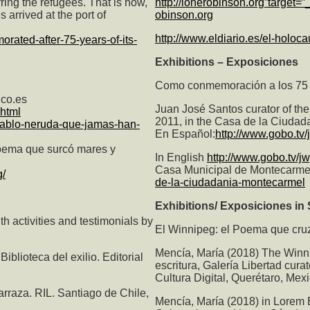
ring the refugees. That is how,
http://ionerobinson.org”target=”
arrived at the port of
obinson.org
http://www.eldiario.es/el-holoc
orated-after-75-years-of-its-
Exhibitions – Exposiciones
Como conmemoración a los 75 a
ico.es
Juan José Santos curator of the
html
2011, in the Casa de la Ciudad
-pablo-neruda-que-jamas-han-
En Español:
http://www.gobo.tv/
oema que surcó mares y
In English
http://www.gobo.tv/jw
Casa Municipal de Montecarme
g/
de-la-ciudadania-montecarmel
Exhibitions/ Exposiciones in
h activities and testimonials by
El Winnipeg: el Poema que cruz
Mencía, María (2018)
The Winni
iblioteca del exilio. Editorial
escritura, Galería Libertad cura
Cultura Digital, Querétaro, Mexi
rraza. RIL. Santiago de Chile,
Mencía, María (2018) in Lorem B