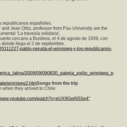
s republicanos españoles.
 and Jean Ortiz, professor from Pau University are the
mental ‘La travesía solidaria’.
puerto cercano a Burdeos, el 4 de agosto de 1939, con
a donde llega el 2 de septiembre.
ra/20111227-pablo-neruda-el-winnipeg-y-los-republicanos-
erica_latina/2009/09/090830_galeria_exilio_winnipeg_p
cate/winnipeg2.htm
Songs from the trip
when they arrived to Chile:
//www.youtube.com/watch?v=eUX9GwN5Se4″