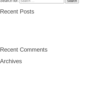
Search for:
Search
Recent Posts
El barco de las esperanzas
El viento
Mi abuelo- sin nombre
Mi abuelo, el niño del Winnipeg-Vicente Solá Sales
Raíces de una tierra
Recent Comments
Archives
May 2020
May 2019
January 2019
October 2018
September 2018
August 2018
July 2018
June 2018
May 2018