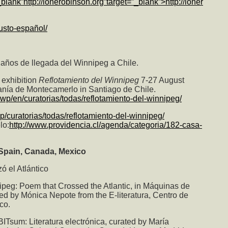
_blank”http://ionerobinson.org”target=”_blank”>http://ioner
austo-español/
ños de llegada del Winnipeg a Chile.
 exhibition
Reflotamiento del Winnipeg
7-27 August
anía de Montecamerlo in Santiago de Chile.
jwp/en/curatorias/todas/reflotamiento-del-winnipeg/
p/curatorias/todas/reflotamiento-del-winnipeg/
lo:
http://www.providencia.cl/agenda/categoria/182-casa-
 Spain, Canada, Mexico
ó el Atlántico
peg: Poem that Crossed the Atlantic
, in Máquinas de
ted by Mónica Nepote from the E-literatura, Centro de
co.
ITsum: Literatura electrónica, curated by María