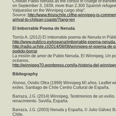
Chilean Pablo Neruda as the consul in charge of transfer
on September 3, 1939, more than 2.300 Spanish refugees 
Valparaíso on the Winnipeg cargo ship”.
Source:
http://www.thisischile.cl/the-winnipeg-is-commem
arrival-to-chilean-coasts/?lang=en
El Imborrable Poema de Neruda
Torrús A. (2012) El imborrable poema de Neruda in Públ
http://www.publico.es/espana/imborrable-poema-neruda.
http://radio.uchile.cl/2014/08/08/winnipeg-el-poema-de
podido-borrar
La misión de amor de Pablo Neruda. El Winnipeg, Un p
océanos.
http://winnipeg70.wordpress.com/la-historia-del-winnipe
Bibliography
Alonso, Ovidio Oltra (1999) Winnipeg 60 años. Leaflet wit
exiles. Santiago de Chile Centro Cultural de España.
Barraza, J.G. (2014) Winnipeg, Testimonios de un exilio. B
renacimiento. Sevilla, España.
Barraza, J.G. (2003) Neruda y España, © Julio Gálvez Ba
Chile.