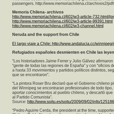
passengers. http://www.memoriachilena.cl/archivos2/p
Memoria Chilena- archivos
http://www.memoriachilena.cl/602/w3-article-732.html#p
http://www.memoriachilena.cl/602/w3-article-99391.html
http://www.memoriachilena.cl/602/w3-channel.html
Neruda and the support from Chile
El largo viaje a Chile:
http://www.andalucia.cc/winnipeg/
Refugiados españoles desmienten en Chile las leye
“Los historiadores Jaime Ferrer y Julio Gálvez afirmaron
“gente de todas las regiones de España” y con “oficios de
a hasta 33 movimientos y partidos políticos distintos, se
que se encontraron”.
“La pintora Roser Bru declaró que el Gobierno chileno pi
del Winnipeg se encontraran profesionales de todo tipo,
aportar conocimientos al pueblo chileno, y descartó que 
al Partido Comunista”.
Source:
http://www.soitu.es/soitu/2009/09/02/info/125
“Pedro Aguirre Cerda, the president at the time, suppor