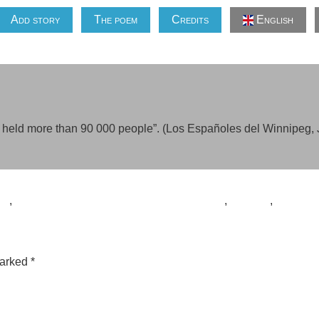
Add story
The poem
Credits
English
held more than 90 000 people”. (Los Españoles del Winnipeg, J.
vo
,
Argeles sur mer- campo de concentración
,
campos
,
en inglé
marked
*