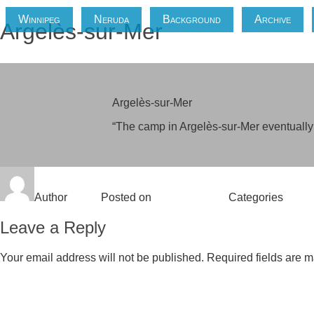
Winnipeg
Neruda
Background
Archive
Argelès-sur-Mer
Argelès-sur-Mer
“The camp in Argelès-sur-Mer eventually 
Author
admin
Posted on
August 6, 2018
Categories
Archi
Leave a Reply
Your email address will not be published.
Required fields are 