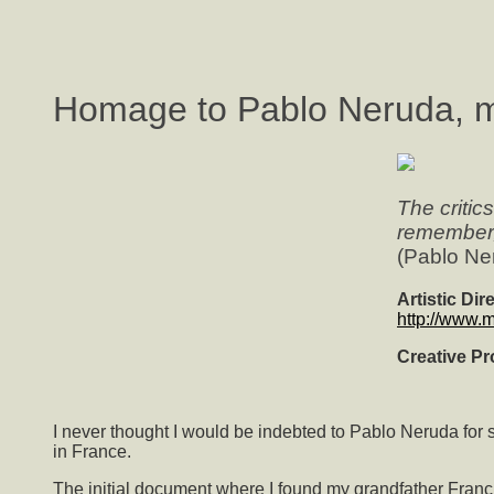
Homage to Pablo Neruda, m
The critic
remember, 
(Pablo Ne
Artistic Di
http://www.
Creative P
I never thought I would be indebted to Pablo Neruda
in France.
The initial document where I found my grandfather Fran