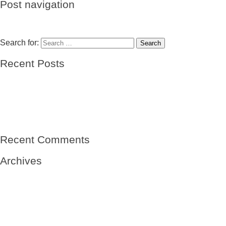
Post navigation
Previous
Previous post:
Alejandro Dávila, Racines communes
Next
Next post:
Salvador Morenas Mas
Search for:
Search
Recent Posts
El barco de las esperanzas
El viento
Mi abuelo- sin nombre
Mi abuelo, el niño del Winnipeg-Vicente Solá Sales
Raíces de una tierra
Recent Comments
Archives
May 2020
May 2019
January 2019
October 2018
September 2018