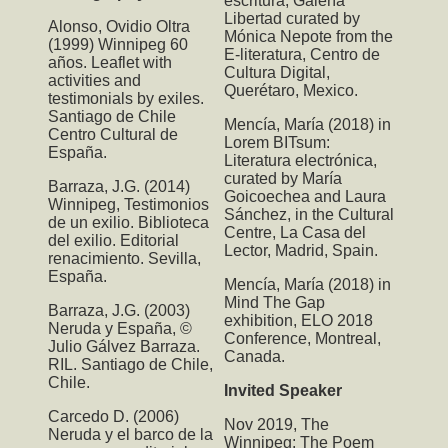
escritura, Galería
Libertad curated by
Alonso, Ovidio Oltra
Mónica Nepote from the
(1999) Winnipeg 60
E-literatura, Centro de
años. Leaflet with
Cultura Digital,
activities and
Querétaro, Mexico.
testimonials by exiles.
Santiago de Chile
Mencía, María (2018) in
Centro Cultural de
Lorem BITsum:
España.
Literatura electrónica,
curated by María
Barraza, J.G. (2014)
Goicoechea and Laura
Winnipeg, Testimonios
Sánchez, in the Cultural
de un exilio. Biblioteca
Centre, La Casa del
del exilio. Editorial
Lector, Madrid, Spain.
renacimiento. Sevilla,
España.
Mencía, María (2018) in
Mind The Gap
Barraza, J.G. (2003)
exhibition, ELO 2018
Neruda y España, ©
Conference, Montreal,
Julio Gálvez Barraza.
Canada.
RIL. Santiago de Chile,
Chile.
Invited Speaker
Carcedo D. (2006)
Nov 2019,
The
Neruda y el barco de la
Winnipeg: The Poem