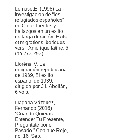
Lemuse,E. (1998) La
investigación de “los
refugiados españoles”
en Chile: fuentes y
hallazgos en un exilio
de larga duración. Exils
et migrations ibériques
vers l´Amérique latine, 5,
(pp.273-293)
Lloréns, V. La
emigración republicana
de 1939, El exilio
español de 1939,
dirigida por J.L.Abellán,
6 vols.
Llagaria Vázquez,
Fernando (2016)
“Cuando Quieras
Entender Tu Presente,
Pregúntate por el
Pasado.” Copihue Rojo,
no. 16, Sep.