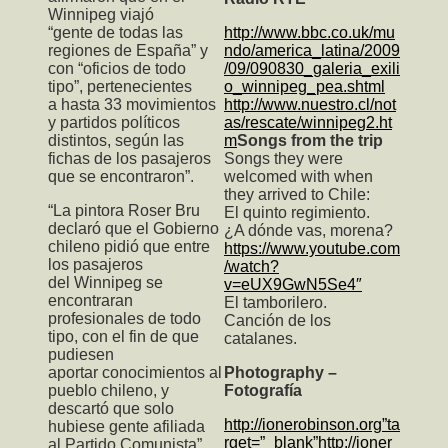
Winnipeg viajó
“gente de todas las
http://www.bbc.co.uk/mu
regiones de España” y
ndo/america_latina/2009
con “oficios de todo
/09/090830_galeria_exili
tipo”, pertenecientes
o_winnipeg_pea.shtml
a hasta 33 movimientos
http://www.nuestro.cl/not
y partidos políticos
as/rescate/winnipeg2.ht
distintos, según las
m
Songs from the trip
fichas de los pasajeros
Songs they were
que se encontraron”.
welcomed with when
they arrived to Chile:
“La pintora Roser Bru
El quinto regimiento.
declaró que el Gobierno
¿A dónde vas, morena?
chileno pidió que entre
https://www.youtube.com
los pasajeros
/watch?
del Winnipeg se
v=eUX9GwN5Se4″
encontraran
El tamborilero.
profesionales de todo
Canción de los
tipo, con el fin de que
catalanes.
pudiesen
aportar conocimientos al
Photography –
pueblo chileno, y
Fotografía
descartó que solo
http://ionerobinson.org”ta
hubiese gente afiliada
rget=”_blank”http://ioner
al Partido Comunista”.