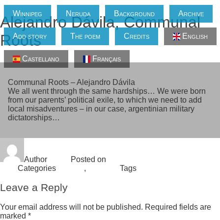
Winnipeg
Neruda
Background
Archive
Alejandro Dávila, Communal
Roots
Add story
The poem
Credits
English
Castellano
Français
Communal Roots – Alejandro Dávila
We all went through the same hardships… We were born
from our parents’ political exile, to which we need to add
local misadventures – in our case, argentinian military
dictatorships…
Author
admin
Posted on
March 3, 2018
August 6,
2018
Categories
Archivo
,
en inglés
Tags
exilio
Leave a Reply
Your email address will not be published.
Required fields are
marked
*