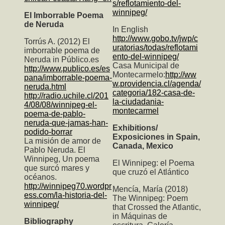
s/reflotamiento-del-
winnipeg/
El Imborrable Poema
de Neruda
In English
http://www.gobo.tv/jwp/c
Torrús A. (2012) El
uratorias/todas/reflotami
imborrable poema de
ento-del-winnipeg/
Neruda in Público.es
Casa Municipal de
http://www.publico.es/es
Montecarmelo:
http://ww
pana/imborrable-poema-
w.providencia.cl/agenda/
neruda.html
categoria/182-casa-de-
http://radio.uchile.cl/201
la-ciudadania-
4/08/08/winnipeg-el-
montecarmel
poema-de-pablo-
neruda-que-jamas-han-
Exhibitions/
podido-borrar
Exposiciones in Spain,
La misión de amor de
Canada, Mexico
Pablo Neruda. El
Winnipeg, Un poema
El Winnipeg: el Poema
que surcó mares y
que cruzó el Atlántico
océanos.
http://winnipeg70.wordpr
Mencía, María (2018)
ess.com/la-historia-del-
The Winnipeg: Poem
winnipeg/
that Crossed the Atlantic
,
in Máquinas de
Bibliography