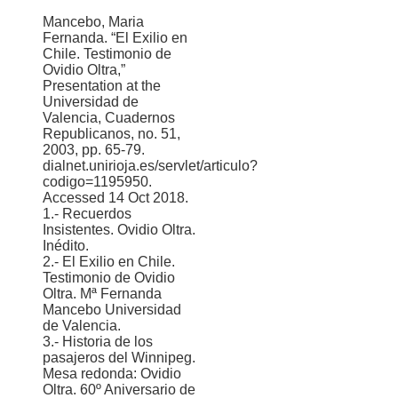
Mancebo, Maria
Fernanda. “El Exilio en
Chile. Testimonio de
Ovidio Oltra,”
Presentation at the
Universidad de
Valencia, Cuadernos
Republicanos, no. 51,
2003, pp. 65-79.
dialnet.unirioja.es/servlet/articulo?
codigo=1195950.
Accessed 14 Oct 2018.
1.- Recuerdos
Insistentes. Ovidio Oltra.
Inédito.
2.- El Exilio en Chile.
Testimonio de Ovidio
Oltra. Mª Fernanda
Mancebo Universidad
de Valencia.
3.- Historia de los
pasajeros del Winnipeg.
Mesa redonda: Ovidio
Oltra. 60º Aniversario de