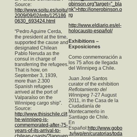
obinson.org”target=”_bla
Source:
nk”>http://ionerobinson.o
http://www.soitu.es/soitu/
rg
2009/09/02/info/125186
0630_693424.html
http://www.eldiario.es/el-
holocausto-español/
“Pedro Aguirre Cerda,
the president at the time,
Exhibitions –
supported the cause and
Exposiciones
designated Chilean
Pablo Neruda as the
Como conmemoración a
consul in charge of
los 75 años de llegada
transferring the refugees.
del Winnipeg a Chile.
That is how, on
September 3, 1939,
Juan José Santos
more than 2.300
curator of the exhibition
Spanish refugees
Reflotamiento del
arrived at the port of
Winnipeg
7-27 August
Valparaíso on the
2011, in the Casa de la
Winnipeg cargo ship”.
Ciudadanía de
Source:
Montecamerlo in
http://www.thisischile.cl/t
Santiago de Chile.
he-winnipeg-is-
En
commemorated-after-75-
Español:
http://www.gobo
years-of-its-arrival-to-
.tv/jwp/en/curatorias/toda
chilean-coasts/?lang=en