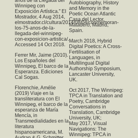
años de la Llegada del
Autobiography, History
Winnipeg con
and Memory in the
Exposición Artística.” El
Poetic Ocean Atlantic
Mostrador, 4 Aug 2014,
Casa del Lector,
elmostrador.cl/cultura/2014/08/04/conmemoran-
Matadero, Madrid,
los-75-anos-de-la-
Spain.
llegada-del-winnipeg-
con-exposicion-artistica/.
March 2018,
Hybrid
Accessed 14 Oct 2018.
Digital Poetics: A Cross-
Fertilisation of
Ferrer Mir, Jaime (2010).
Languages
, in
Los Españoles del
Multilingual Digital
Winnipeg, El barco de la
Authorship Symposium,
Esperanza. Ediciones
Lancaster University,
Cal Sogas.
UK.
Florenchie, Amélie
Oct 2017,
The Winnipeg:
(2019) Viaje en la
TPCA
in Translation and
transliteratura con El
Poetry, Cambridge
Winnipeg, el barco de la
Conversations in
esperanza de María
Translation, Cambridge
Mencía, in
University, UK;
Transmedialidades en la
May 2017,
Visual
literatura
Navigations: The
hispanoamericana, M.
Winnipeg: TPCA
in
Audran & G. Schmitter