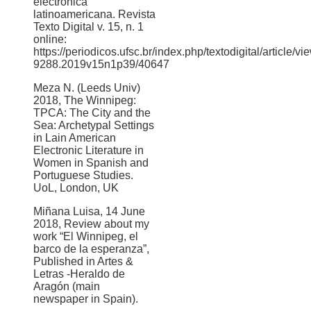
electrónica
latinoamericana. Revista
Texto Digital v. 15, n. 1
online:
https://periodicos.ufsc.br/index.php/textodigital/article/v
9288.2019v15n1p39/40647
Meza N. (Leeds Univ)
2018, The Winnipeg:
TPCA: The City and the
Sea: Archetypal Settings
in Lain American
Electronic Literature in
Women in Spanish and
Portuguese Studies.
UoL, London, UK
Miñana Luisa, 14 June
2018, Review about my
work “El Winnipeg, el
barco de la esperanza”,
Published in Artes &
Letras -Heraldo de
Aragón (main
newspaper in Spain).