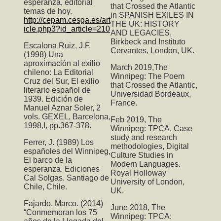
esperanza, editorial
that Crossed the Atlantic
temas de hoy.
in SPANISH EXILES IN
http://cepam.cesga.es/art
THE UK: HISTORY
icle.php3?id_article=210
AND LEGACIES,
Birkbeck and Instituto
Escalona Ruiz, J.F.
Cervantes, London, UK.
(1998) Una
aproximación al exilio
March 2019,T
he
chileno: La Editorial
Winnipeg: The Poem
Cruz del Sur, El exilio
that Crossed the Atlantic
,
literario español de
Universidad Bordeaux,
1939. Edición de
France.
Manuel Aznar Soler, 2
vols. GEXEL, Barcelona,
Feb 2019,
The
1998,I, pp.367-378.
Winnipeg: TPCA
, Case
study and research
Ferrer, J. (1989) Los
methodologies, Digital
españoles del Winnipeg,
Culture Studies in
El barco de la
Modern Languages.
esperanza. Ediciones
Royal Holloway
Cal Solgas. Santiago de
University of London,
Chile, Chile.
UK.
Fajardo, Marco. (2014)
June 2018,
The
“Conmemoran los 75
Winnipeg: TPCA: