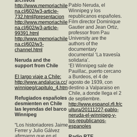
archivos
Pablo Neruda, el
http://www.memoriachile
Winnipeg y los
na.cl/602/w3-article-
republicanos españoles.
732.html#presentacion
Film director Dominique
http://www.memoriachile
Gautier and Jean Ortiz,
na.cl/602/w3-article-
professor from Pau
99391.html
University are the
http://www.memoriachile
authors of the
na.cl/602/w3-
documentary
channel.html
documental ‘La travesía
Neruda and the
solidaria’.
support from Chile
‘El Winnipeg sale de
Pauillac, puerto cercano
El largo viaje a Chile:
a Burdeos, el 4 de
http://www.andalucia.cc/
agosto de 1939, con
winnipeg/capitulo_4.htm
destino a Valparaiso en
Chile, a donde llega el 2
Refugiados españoles
de septiembre.
desmienten en Chile
http://www.espanol.rfi.fr/c
las leyendas del barco
ultura/20111227-pablo-
Winnipeg
neruda-el-winnipeg-y-
los-republicanos-
“Los historiadores Jaime
espanoles
Ferrer y Julio Gálvez
afirmaron que en el
Radio RTE