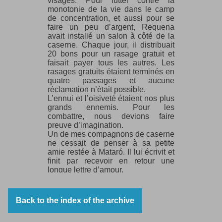
visages. Pour lutter contre la
monotonie de la vie dans le camp
de concentration, et aussi pour se
faire un peu d’argent, Requena
avait installé un salon à côté de la
caserne. Chaque jour, il distribuait
20 bons pour un rasage gratuit et
faisait payer tous les autres. Les
rasages gratuits étaient terminés en
quatre passages et aucune
réclamation n’était possible.
L’ennui et l’oisiveté étaient nos plus
grands ennemis. Pour les
combattre, nous devions faire
preuve d’imagination.
Un de mes compagnons de caserne
ne cessait de penser à sa petite
amie restée à Mataró. Il lui écrivit et
finit par recevoir en retour une
longue lettre d’amour.
J’ai passé près de six mois à Agde.
C’était une vie sans but, sans
routine, sans attentes, enfermé avec
Back to the index of the archive
des milliers de républicains et de
démocrates comme moi, mais ma