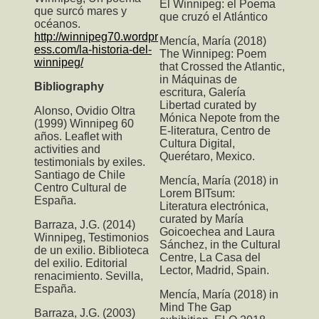
El Winnipeg: el Poema
que surcó mares y
que cruzó el Atlántico
océanos.
http://winnipeg70.wordpr
Mencía, María (2018)
ess.com/la-historia-del-
The Winnipeg: Poem
winnipeg/
that Crossed the Atlantic
,
in Máquinas de
Bibliography
escritura, Galería
Libertad curated by
Alonso, Ovidio Oltra
Mónica Nepote from the
(1999) Winnipeg 60
E-literatura, Centro de
años. Leaflet with
Cultura Digital,
activities and
Querétaro, Mexico.
testimonials by exiles.
Santiago de Chile
Mencía, María (2018) in
Centro Cultural de
Lorem BITsum:
España.
Literatura electrónica,
curated by María
Barraza, J.G. (2014)
Goicoechea and Laura
Winnipeg, Testimonios
Sánchez, in the Cultural
de un exilio. Biblioteca
Centre, La Casa del
del exilio. Editorial
Lector, Madrid, Spain.
renacimiento. Sevilla,
España.
Mencía, María (2018) in
Mind The Gap
Barraza, J.G. (2003)