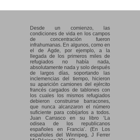
Juan Carrasco- campo de Agde
cumplí los 19 años de edad. p.46-
47
Desde un comienzo, las
condiciones de vida en los campos
de concentración fueron
infrahumanas. En algunos, como en
el de Agde, por ejemplo, a la
llegada de los primeros miles de
refugiados no había nada,
absolutamente nada y solo después
de largos días, soportando las
inclemencias del tiempo, hicieron
su aparición camiones del ejército
francés cargados de tablones con
los cuales los mismos refugiados
debieron construirse barracones,
que nunca alcanzaron el número
suficiente para cobijarlos a todos.
Juan Carrasco en su libro ‘La
odisea de los republicanos
españoles en Francia’. (En Los
españoles del Winnipeg, J Ferrer