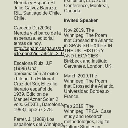
exhibition, ELO 2018
Neruda y España, ©
Conference, Montreal,
Julio Gálvez Barraza.
Canada.
RIL. Santiago de Chile,
Chile.
Invited Speaker
Carcedo D. (2006)
Nov 2019,
The
Neruda y el barco de la
Winnipeg: The Poem
esperanza, editorial
that Crossed the Atlantic
temas de hoy.
in SPANISH EXILES IN
http://cepam.cesga.es/art
THE UK: HISTORY
icle.php3?id_article=210
AND LEGACIES,
Birkbeck and Instituto
Escalona Ruiz, J.F.
Cervantes, London, UK.
(1998) Una
aproximación al exilio
March 2019,T
he
chileno: La Editorial
Winnipeg: The Poem
Cruz del Sur, El exilio
that Crossed the Atlantic
,
literario español de
Universidad Bordeaux,
1939. Edición de
France.
Manuel Aznar Soler, 2
vols. GEXEL, Barcelona,
Feb 2019,
The
1998,I, pp.367-378.
Winnipeg: TPCA
, Case
study and research
Ferrer, J. (1989) Los
methodologies, Digital
españoles del Winnipeg,
Culture Studies in