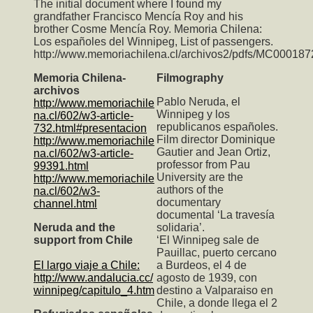
The initial document where I found my
grandfather Francisco Mencía Roy and his
brother Cosme Mencía Roy. Memoria Chilena:
Los españoles del Winnipeg, List of passengers.
http://www.memoriachilena.cl/archivos2/pdfs/MC000187
Memoria Chilena-
Filmography
archivos
Pablo Neruda, el
http://www.memoriachile
Winnipeg y los
na.cl/602/w3-article-
republicanos españoles.
732.html#presentacion
Film director Dominique
http://www.memoriachile
Gautier and Jean Ortiz,
na.cl/602/w3-article-
professor from Pau
99391.html
University are the
http://www.memoriachile
authors of the
na.cl/602/w3-
documentary
channel.html
documental ‘La travesía
Neruda and the
solidaria’.
support from Chile
‘El Winnipeg sale de
Pauillac, puerto cercano
El largo viaje a Chile:
a Burdeos, el 4 de
http://www.andalucia.cc/
agosto de 1939, con
winnipeg/capitulo_4.htm
destino a Valparaiso en
Chile, a donde llega el 2