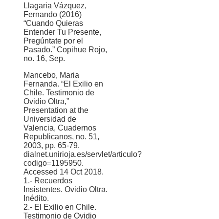
Llagaria Vázquez,
Fernando (2016)
“Cuando Quieras
Entender Tu Presente,
Pregúntate por el
Pasado.” Copihue Rojo,
no. 16, Sep.
Mancebo, Maria
Fernanda. “El Exilio en
Chile. Testimonio de
Ovidio Oltra,”
Presentation at the
Universidad de
Valencia, Cuadernos
Republicanos, no. 51,
2003, pp. 65-79.
dialnet.unirioja.es/servlet/articulo?
codigo=1195950.
Accessed 14 Oct 2018.
1.- Recuerdos
Insistentes. Ovidio Oltra.
Inédito.
2.- El Exilio en Chile.
Testimonio de Ovidio