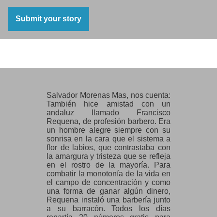
jeunesse m’a donné la force de
surmonter la faim, le froid et la
Submit your story
douleur. C’est là-bas que j’ai fêté
mon dix-neuvième anniversaire.
(p.46-47)
Salvador Morenas Mas
Salvador Morenas Mas, nos cuenta:
También hice amistad con un
andaluz llamado Francisco
Requena, de profesión barbero. Era
un hombre alegre siempre con su
sonrisa en la cara que el sistema a
flor de labios, que contrastaba con
la amargura y tristeza que se refleja
en el rostro de la mayoría. Para
combatir la monotonía de la vida en
el campo de concentración y como
una forma de ganar algún dinero,
Requena instaló una barbería junto
a su barracón. Todos los días