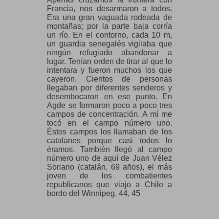
Francia, nos desarmaron a todos.
Era una gran vaguada rodeada de
montañas; por la parte baja corría
un río. En el contorno, cada 10 m,
un guardia senegalés vigilaba que
ningún refugiado abandonar a
lugar. Tenían orden de tirar al que lo
intentara y fueron muchos los que
cayeron. Cientos de personas
llegaban por diferentes senderos y
desembocaron en ese punto. En
Agde se formaron poco a poco tres
campos de concentración. A mí me
tocó en el campo número uno.
Éstos campos los llamaban de los
catalanes porque casi todos lo
éramos. También llegó al campo
número uno de aquí de Juan Vélez
Soriano (catalán, 69 años), el más
joven de los combatientes
republicanos que viajo a Chile a
bordo del Winnipeg. 44, 45