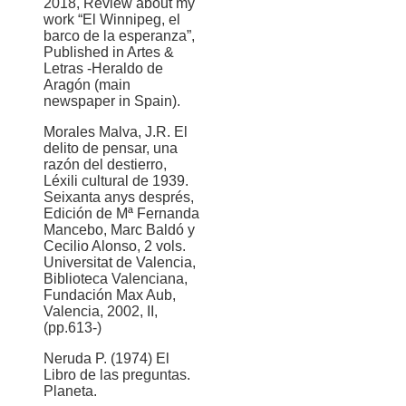
2018, Review about my
work “El Winnipeg, el
barco de la esperanza”,
Published in Artes &
Letras -Heraldo de
Aragón (main
newspaper in Spain).
Morales Malva, J.R. El
delito de pensar, una
razón del destierro,
Léxili cultural de 1939.
Seixanta anys després,
Edición de Mª Fernanda
Mancebo, Marc Baldó y
Cecilio Alonso, 2 vols.
Universitat de Valencia,
Biblioteca Valenciana,
Fundación Max Aub,
Valencia, 2002, II,
(pp.613-)
Neruda P. (1974) El
Libro de las preguntas.
Planeta.