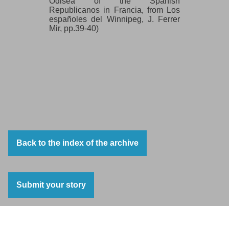
Odisea of the Spanish
Republicanos in Francia, from Los
españoles del Winnipeg, J. Ferrer
Mir, pp.39-40)
Back to the index of the archive
Submit your story
Juan Carrasco, À Adge