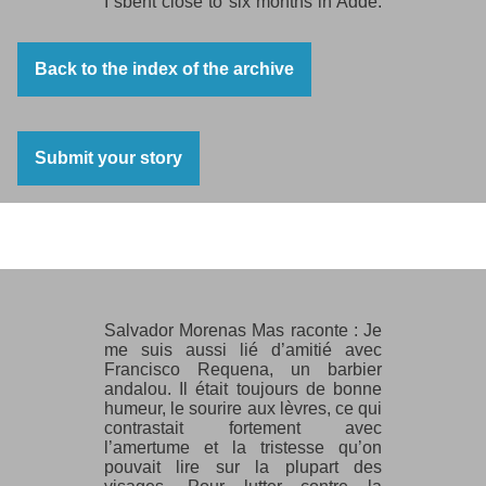
I spent close to six months in Agde.
It was a life with no purpose, no
routine, no expectations, locked up
with thousands of republicans and
Back to the index of the archive
democrats like me, but my youth
gave me the strength to overcome
hunger, cold and pain. This was
where I turned nineteen. (p.46-47)
Submit your story
Salvador Morenas Mas
Salvador Morenas Mas raconte : Je
me suis aussi lié d’amitié avec
Francisco Requena, un barbier
andalou. Il était toujours de bonne
humeur, le sourire aux lèvres, ce qui
contrastait fortement avec
l’amertume et la tristesse qu’on
pouvait lire sur la plupart des