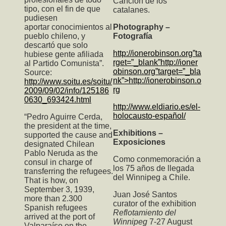
Canción de los
tipo, con el fin de que
catalanes.
pudiesen
aportar conocimientos al
Photography –
pueblo chileno, y
Fotografía
descartó que solo
http://ionerobinson.org”ta
hubiese gente afiliada
rget=”_blank”http://ioner
al Partido Comunista”.
obinson.org”target=”_bla
Source:
nk”>http://ionerobinson.o
http://www.soitu.es/soitu/
rg
2009/09/02/info/125186
0630_693424.html
http://www.eldiario.es/el-
holocausto-español/
“Pedro Aguirre Cerda,
the president at the time,
Exhibitions –
supported the cause and
Exposiciones
designated Chilean
Pablo Neruda as the
Como conmemoración a
consul in charge of
los 75 años de llegada
transferring the refugees.
del Winnipeg a Chile.
That is how, on
September 3, 1939,
Juan José Santos
more than 2.300
curator of the exhibition
Spanish refugees
Reflotamiento del
arrived at the port of
Winnipeg
7-27 August
Valparaíso on the