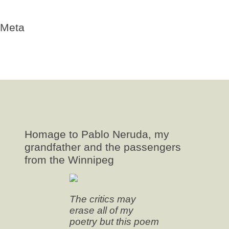
Winnipeg
Meta
Log in
Entries
RSS
Comments
RSS
WordPress.org
Homage to Pablo Neruda, my
grandfather and the passengers
from the Winnipeg
The critics may
erase all of my
poetry but this poem