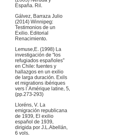
España. Ril.
Gálvez, Barraza Julio
(2014) Winnipeg:
Testimonios de un
Exilio. Editorial
Renacimiento.
Lemuse,E. (1998) La
investigación de “los
refugiados españoles”
en Chile: fuentes y
hallazgos en un exilio
de larga duración. Exils
et migrations ibériques
vers l´Amérique latine, 5,
(pp.273-293)
Lloréns, V. La
emigración republicana
de 1939, El exilio
español de 1939,
dirigida por J.L.Abellán,
6 vols.