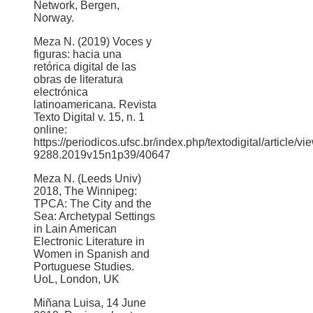
Network, Bergen,
Norway.
Meza N. (2019) Voces y
figuras: hacia una
retórica digital de las
obras de literatura
electrónica
latinoamericana. Revista
Texto Digital v. 15, n. 1
online:
https://periodicos.ufsc.br/index.php/textodigital/article/v
9288.2019v15n1p39/40647
Meza N. (Leeds Univ)
2018, The Winnipeg:
TPCA: The City and the
Sea: Archetypal Settings
in Lain American
Electronic Literature in
Women in Spanish and
Portuguese Studies.
UoL, London, UK
Miñana Luisa, 14 June