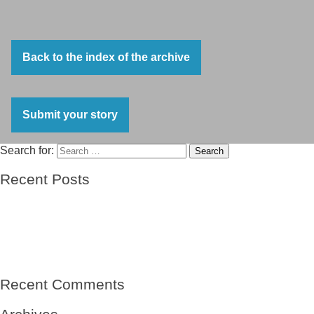
Back to the index of the archive
Submit your story
Search for:
Search
Recent Posts
El barco de las esperanzas
El viento
Mi abuelo- sin nombre
Mi abuelo, el niño del Winnipeg-Vicente Solá Sales
Raíces de una tierra
Recent Comments