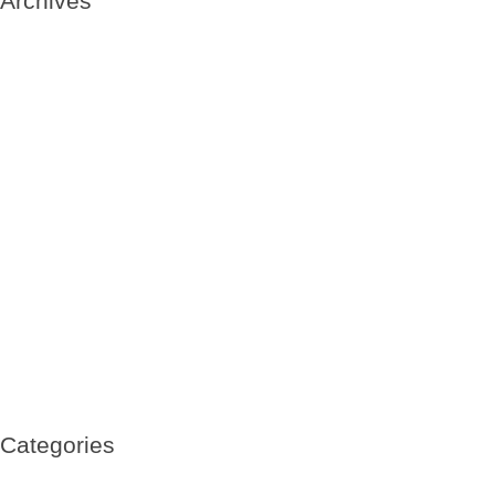
Archives
May 2020
May 2019
January 2019
October 2018
September 2018
August 2018
July 2018
June 2018
May 2018
April 2018
March 2018
February 2018
July 2017
June 2017
March 2017
February 2017
January 2017
November 2016
October 2016
Categories
Agde- campo de concentración