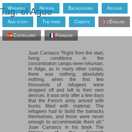
Winnipeg
Neruda
Background
Archive
Tag: el Agde
Add story
The poem
Credits
English
Juan Carrasco, in Adge
Castellano
Français
Juan Carrasco “Right from the start,
living conditions in the
concentration camps were inhuman.
In Adge, as in many other camps,
there was nothing, absolutely
nothing, when the first few
thousands of refugees were
dropped off and left to their own
devices. It was only after a few days
that the French army arrived with
trucks filled with material. The
refugees had to build the barracks
themselves, and those were never
enough to accommodate them all.”
Juan Carrasco in his book The