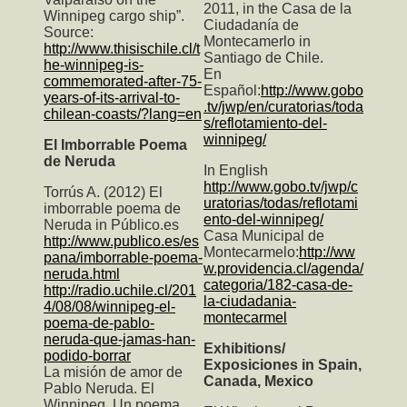
2011, in the Casa de la
Winnipeg cargo ship”.
Ciudadanía de
Source:
Montecamerlo in
http://www.thisischile.cl/t
Santiago de Chile.
he-winnipeg-is-
En
commemorated-after-75-
Español:
http://www.gobo
years-of-its-arrival-to-
.tv/jwp/en/curatorias/toda
chilean-coasts/?lang=en
s/reflotamiento-del-
winnipeg/
El Imborrable Poema
de Neruda
In English
http://www.gobo.tv/jwp/c
Torrús A. (2012) El
uratorias/todas/reflotami
imborrable poema de
ento-del-winnipeg/
Neruda in Público.es
Casa Municipal de
http://www.publico.es/es
Montecarmelo:
http://ww
pana/imborrable-poema-
w.providencia.cl/agenda/
neruda.html
categoria/182-casa-de-
http://radio.uchile.cl/201
la-ciudadania-
4/08/08/winnipeg-el-
montecarmel
poema-de-pablo-
neruda-que-jamas-han-
Exhibitions/
podido-borrar
Exposiciones in Spain,
La misión de amor de
Canada, Mexico
Pablo Neruda. El
Winnipeg, Un poema