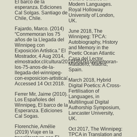
El barco de la
Modern Languages.
esperanza. Ediciones
Royal Holloway
Cal Solgas. Santiago de
University of London,
Chile, Chile.
UK.
Fajardo, Marco. (2014)
June 2018,
The
“Conmemoran los 75
Winnipeg: TPCA:
años de la Llegada del
Autobiography, History
Winnipeg con
and Memory in the
Exposición Artística.” El
Poetic Ocean Atlantic
Mostrador, 4 Aug 2014,
Casa del Lector,
elmostrador.cl/cultura/2014/08/04/conmemoran-
Matadero, Madrid,
los-75-anos-de-la-
Spain.
llegada-del-winnipeg-
con-exposicion-artistica/.
March 2018,
Hybrid
Accessed 14 Oct 2018.
Digital Poetics: A Cross-
Fertilisation of
Ferrer Mir, Jaime (2010).
Languages
, in
Los Españoles del
Multilingual Digital
Winnipeg, El barco de la
Authorship Symposium,
Esperanza. Ediciones
Lancaster University,
Cal Sogas.
UK.
Florenchie, Amélie
Oct 2017,
The Winnipeg:
(2019) Viaje en la
TPCA
in Translation and