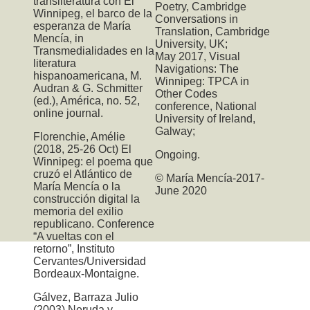
transliteratura con El
Poetry, Cambridge
Winnipeg, el barco de la
Conversations in
esperanza de María
Translation, Cambridge
Mencía, in
University, UK;
Transmedialidades en la
May 2017,
Visual
literatura
Navigations: The
hispanoamericana, M.
Winnipeg: TPCA
in
Audran & G. Schmitter
Other Codes
(ed.), América, no. 52,
conference, National
online journal.
University of Ireland,
Galway;
Florenchie, Amélie
(2018, 25-26 Oct) El
Ongoing.
Winnipeg: el poema que
cruzó el Atlántico de
© María Mencía-2017-
María Mencía o la
June 2020
construcción digital la
memoria del exilio
republicano. Conference
“A vueltas con el
retorno”, Instituto
Cervantes/Universidad
Bordeaux-Montaigne.
Gálvez, Barraza Julio
(2003) Neruda y