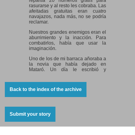
repartía 20 números gratis para
rasurarse y al resto les cobraba. Las
afeitadas gratuitas eran cuatro
navajazos, nada más, no se podría
reclamar.
Nuestros grandes enemigos eran el
aburrimiento y la inacción. Para
combatirlos, había que usar la
imaginación.
Uno de los de mi barraca añoraba a
la novia que había dejado en
Mataró. Un día le escribió y
después de algún tiempo llego a las
manos de mi amigo una extensa
carta de amor firmada por su novia.
Back to the index of the archive
Permanecí casi seis meses en
Agde, sobrellevando una vida sin
rumbo, rutinaria, carente de
expectativas, junto a varios miles de
Submit your story
republicanos y demócratas como
yo, pero mi juventud me aporto las
fuerzas necesarias para vencer el
hambre, el frío y las penas. Allí