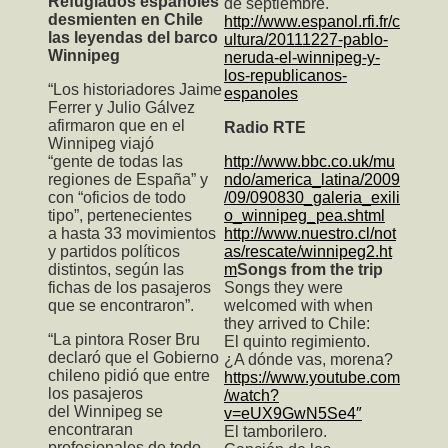
Refugiados españoles
de septiembre.
desmienten en Chile
http://www.espanol.rfi.fr/c
las leyendas del barco
ultura/20111227-pablo-
Winnipeg
neruda-el-winnipeg-y-
los-republicanos-
“Los historiadores Jaime
espanoles
Ferrer y Julio Gálvez
afirmaron que en el
Radio RTE
Winnipeg viajó
“gente de todas las
http://www.bbc.co.uk/mu
regiones de España” y
ndo/america_latina/2009
con “oficios de todo
/09/090830_galeria_exili
tipo”, pertenecientes
o_winnipeg_pea.shtml
a hasta 33 movimientos
http://www.nuestro.cl/not
y partidos políticos
as/rescate/winnipeg2.ht
distintos, según las
m
Songs from the trip
fichas de los pasajeros
Songs they were
que se encontraron”.
welcomed with when
they arrived to Chile:
“La pintora Roser Bru
El quinto regimiento.
declaró que el Gobierno
¿A dónde vas, morena?
chileno pidió que entre
https://www.youtube.com
los pasajeros
/watch?
del Winnipeg se
v=eUX9GwN5Se4″
encontraran
El tamborilero.
profesionales de todo